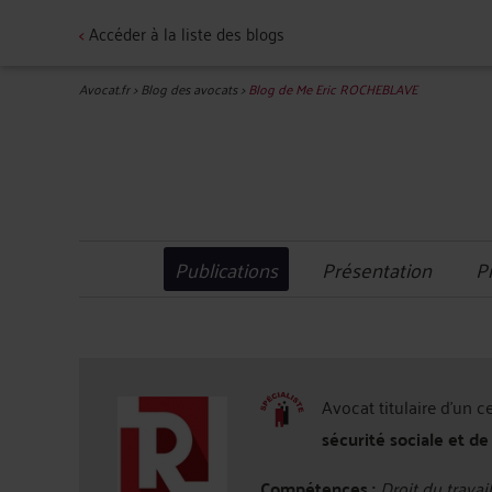
<
Accéder à la liste des blogs
Avocat.fr
>
Blog des avocats
>
Blog de Me Eric ROCHEBLAVE
Publications
Présentation
P
Avocat titulaire d'un c
sécurité sociale et de
Compétences :
Droit du travail