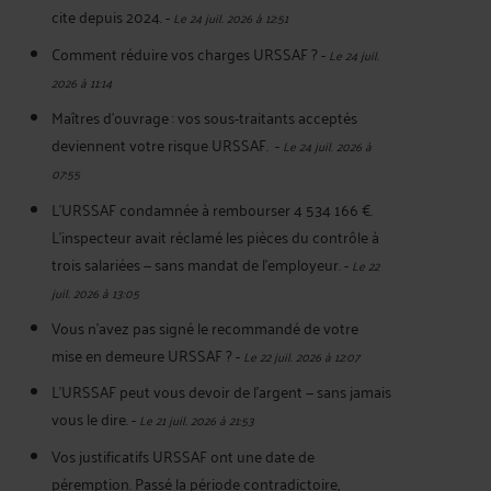
cite depuis 2024.
-
Le 24 juil. 2026 à 12:51
Comment réduire vos charges URSSAF ?
-
Le 24 juil.
2026 à 11:14
Maîtres d'ouvrage : vos sous-traitants acceptés
deviennent votre risque URSSAF.
-
Le 24 juil. 2026 à
07:55
L'URSSAF condamnée à rembourser 4 534 166 €.
L'inspecteur avait réclamé les pièces du contrôle à
trois salariées — sans mandat de l'employeur.
-
Le 22
juil. 2026 à 13:05
Vous n'avez pas signé le recommandé de votre
mise en demeure URSSAF ?
-
Le 22 juil. 2026 à 12:07
L’URSSAF peut vous devoir de l’argent — sans jamais
vous le dire.
-
Le 21 juil. 2026 à 21:53
Vos justificatifs URSSAF ont une date de
péremption. Passé la période contradictoire,