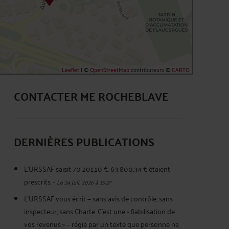
Leaflet
| ©
OpenStreetMap
contributeurs ©
CARTO
CONTACTER ME ROCHEBLAVE
DERNIÈRES PUBLICATIONS
L'URSSAF saisit 70 201,10 €. 63 800,34 € étaient
prescrits.
-
Le 24 juil. 2026 à 15:27
L'URSSAF vous écrit — sans avis de contrôle, sans
inspecteur, sans Charte. C'est une « fiabilisation de
vos revenus » — régie par un texte que personne ne