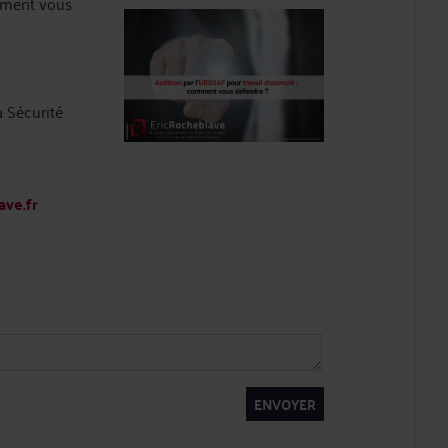
omment vous
a Sécurité
ave.fr
ENVOYER