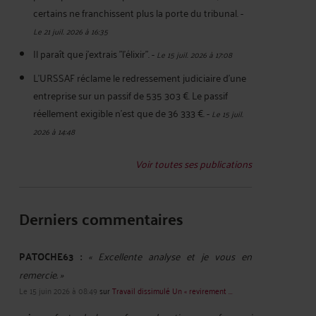
certains ne franchissent plus la porte du tribunal.
-
Le 21 juil. 2026 à 16:35
Il paraît que j'extrais "l'élixir".
-
Le 15 juil. 2026 à 17:08
L'URSSAF réclame le redressement judiciaire d'une
entreprise sur un passif de 535 303 €. Le passif
réellement exigible n'est que de 36 333 €.
-
Le 15 juil.
2026 à 14:48
Voir toutes ses publications
Derniers commentaires
PATOCHE63 :
« Excellente analyse et je vous en
remercie. »
Le 15 juin 2026 à 08:49
sur
Travail dissimulé Un « revirement ...