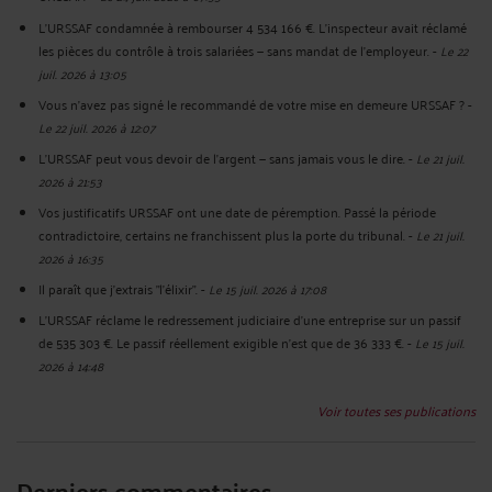
L'URSSAF condamnée à rembourser 4 534 166 €. L'inspecteur avait réclamé
les pièces du contrôle à trois salariées — sans mandat de l'employeur.
-
Le 22
juil. 2026 à 13:05
Vous n'avez pas signé le recommandé de votre mise en demeure URSSAF ?
-
Le 22 juil. 2026 à 12:07
L’URSSAF peut vous devoir de l’argent — sans jamais vous le dire.
-
Le 21 juil.
2026 à 21:53
Vos justificatifs URSSAF ont une date de péremption. Passé la période
contradictoire, certains ne franchissent plus la porte du tribunal.
-
Le 21 juil.
2026 à 16:35
Il paraît que j'extrais "l'élixir".
-
Le 15 juil. 2026 à 17:08
L'URSSAF réclame le redressement judiciaire d'une entreprise sur un passif
de 535 303 €. Le passif réellement exigible n'est que de 36 333 €.
-
Le 15 juil.
2026 à 14:48
Voir toutes ses publications
Derniers commentaires