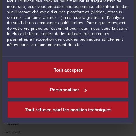
Le 13 mars 2026 à 08:38
sur
L’URSSAF doit prouver sa ...
Nous utilisons des cookies pour mesurer la fréquentation de
notre site, pour vous proposer une expérience utilisateur fondée
sur l’interactivité avec d’autres plateformes (vidéos, réseaux
sociaux, contenus animés…) ainsi que la gestion et l’analyse
du suivi de nos campagnes publicitaires. Parce que le respect
RECHERCHE
de votre vie privée est essentiel pour nous, nous vous laissons
le choix de les accepter, de les refuser tous ou de les
paramétrer, à l’exception des cookies techniques strictement
nécessaires au fonctionnement du site.
Publié du
au
Tout accepter
ARCHIVES
Personnaliser
Juillet 2026
Tout refuser, sauf les cookies techniques
Juin 2026
Mai 2026
Avril 2026