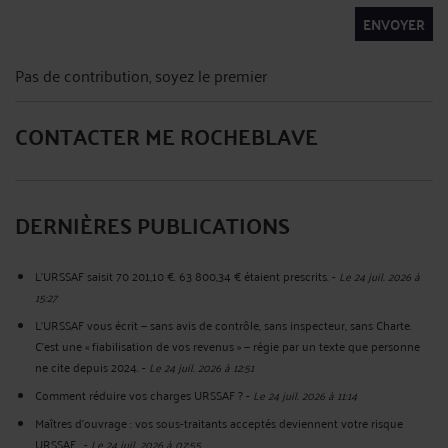
ENVOYER
Pas de contribution, soyez le premier
CONTACTER ME ROCHEBLAVE
DERNIÈRES PUBLICATIONS
L'URSSAF saisit 70 201,10 €. 63 800,34 € étaient prescrits.
-
Le 24 juil. 2026 à
15:27
L'URSSAF vous écrit — sans avis de contrôle, sans inspecteur, sans Charte.
C'est une « fiabilisation de vos revenus » — régie par un texte que personne
ne cite depuis 2024.
-
Le 24 juil. 2026 à 12:51
Comment réduire vos charges URSSAF ?
-
Le 24 juil. 2026 à 11:14
Maîtres d'ouvrage : vos sous-traitants acceptés deviennent votre risque
URSSAF.
-
Le 24 juil. 2026 à 07:55