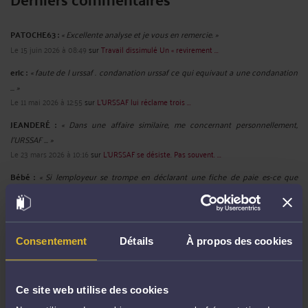
PATOCHE63 :
« Excellente analyse et je vous en remercie. »
Le 15 juin 2026 à 08:49
sur
Travail dissimulé Un « revirement ...
eric :
« faute de l urssaf . condanation urssaf ce qui equivaut a une condanation
... »
Le 11 mai 2026 à 12:55
sur
L'URSSAF lui réclame trois ...
JEANDERÉ :
« Dans une affaire similaire, me concernant personnellement,
l'URSSAF ... »
Le 23 mars 2026 à 10:16
sur
L'URSSAF se désiste. Pas souvent. ...
Bébé :
« Si lemployeur se trompe en déclarant une fiche de paie es-ce que
URSSAF ... »
Le 13 mars 2026 à 23:56
sur
L’URSSAF peut saisir votre ...
Eric ROCHEBLAVE :
« La cour rappelle que l'abus de la liberté d'expression est ...
Consentement
Détails
À propos des cookies
»
Le 13 mars 2026 à 17:58
sur
Critiquer la réélection d’un ...
Eric ROCHEBLAVE :
« Dans ce type de dossier, la première question n’est pas
Ce site web utilise des cookies
seulement ... »