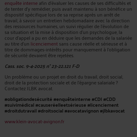
enquête
interne
afin d'évaluer les causes de ses difficultés et
de tenter d'y remédier, puis avait maintenu à son bénéfice un
dispositif spécifique lors de sa reprise après un arrêt de
travail, à savoir un entretien hebdomadaire avec la direction
des ressources humaines, un suivi régulier de l'évolution de
sa situation et la mise à disposition d'un psychologue, la
cour d'appel a pu en déduire que les demandes de la salariée
au titre d'un
licenciement
sans cause réelle et sérieuse et à
titre de dommages-intérêts pour manquement à l'obligation
de sécurité devaient être rejetées.
Cass. soc. 9-4-2025 n° 23-22.121 F-D
Un problème ou un projet en droit du travail, droit social,
droit de la protection sociale et de l’épargne salariale ?
Contactez JLBK avocat.
#obligationdesécurité
#enquêteinterne
#CDI
#CDD
#suivimédical
#causeréelleetsérieuse
#licenciement
#droitdutravail
#droitsocial
#avocatavignon
#jlbkavocat
www.klein-avocat-avignon.fr