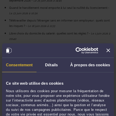
septembre 2026
-
Le 25 juin 2026 à 14:45
Quand le harcèlement moral emporte à lui seul la nullité du licenciement
-
Le 23 juin 2026 à 10:36
Télétravailler depuis l’étranger sans en informer son employeur : quels sont
les risques ?
-
Le 18 juin 2026 à 11:33
Libre choix du domicile du salarié : quelles sont les règles ?
-
Le 1 juin 2026 à
09:40
Quelles sont les précautions à prendre pour un entretien préalable au
licenciement ?
-
Le 20 mai 2026 à 11:17
Voir toutes ses publications
Consentement
Détails
À propos des cookies
Derniers commentaires
Ce site web utilise des cookies
Nous utilisons des cookies pour mesurer la fréquentation de
MattFrewer :
« Merci pour cet article très utile. Beaucoup de personnes ne
notre site, pour vous proposer une expérience utilisateur fondée
réalisent ... »
sur l’interactivité avec d’autres plateformes (vidéos, réseaux
Le 29 juin 2026 à 13:02
sur
Atteinte à la vie privée ...
sociaux, contenus animés…) ainsi que la gestion et l’analyse
du suivi de nos campagnes publicitaires. Parce que le respect
Aurora :
« This post really makes me think about how AI is changing jobs. It's ... »
de votre vie privée est essentiel pour nous, nous vous laissons