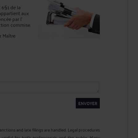
t 6§1 de la
appartient aux
ncée par l'
action commise.
r Maître
ENVOYER
nctions and late filings are handled. Legal procedures
 useful for both professionals and the public. Many