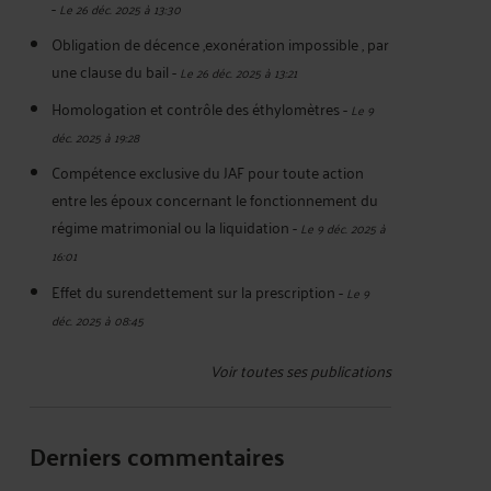
-
Le 26 déc. 2025 à 13:30
Obligation de décence ,exonération impossible , par
une clause du bail
-
Le 26 déc. 2025 à 13:21
Homologation et contrôle des éthylomètres
-
Le 9
déc. 2025 à 19:28
Compétence exclusive du JAF pour toute action
entre les époux concernant le fonctionnement du
régime matrimonial ou la liquidation
-
Le 9 déc. 2025 à
16:01
Effet du surendettement sur la prescription
-
Le 9
déc. 2025 à 08:45
Voir toutes ses publications
Derniers commentaires