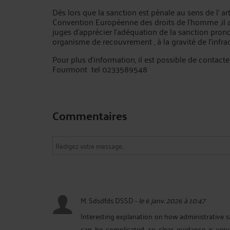
Dès lors que la sanction est pénale au sens de l' ar
Convention Européenne des droits de l'homme ,il 
juges d'apprécier l'adéquation de la sanction prono
organisme de recouvrement , à la gravité de l'infr
Pour plus d'information, il est possible de contacte
Fourmont tel 0233589548
Commentaires
M. Sdsdfds DSSD
-
le 6 janv. 2026 à 10:47
Interesting explanation on how administrative sa
can be complicated, so clear guidance is very