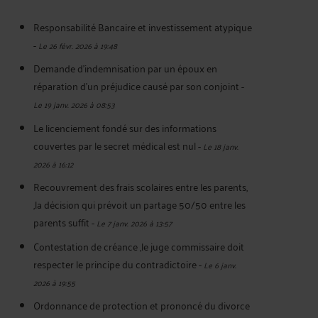
Responsabilité Bancaire et investissement atypique
-
Le 26 févr. 2026 à 19:48
Demande d'indemnisation par un époux en
réparation d'un préjudice causé par son conjoint
-
Le 19 janv. 2026 à 08:53
Le licenciement fondé sur des informations
couvertes par le secret médical est nul
-
Le 18 janv.
2026 à 16:12
Recouvrement des frais scolaires entre les parents,
,la décision qui prévoit un partage 50/50 entre les
parents suffit
-
Le 7 janv. 2026 à 13:57
Contestation de créance ,le juge commissaire doit
respecter le principe du contradictoire
-
Le 6 janv.
2026 à 19:55
Ordonnance de protection et prononcé du divorce