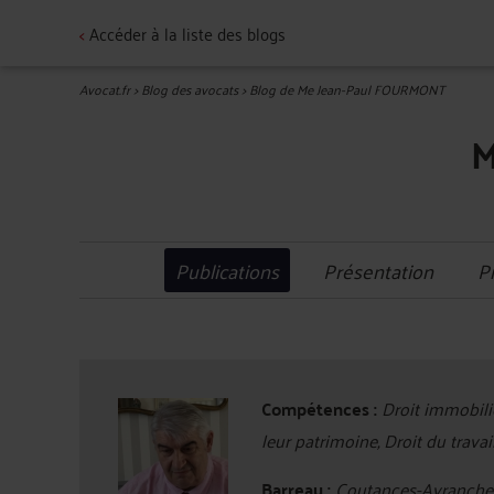
<
Accéder à la liste des blogs
Avocat.fr
>
Blog des avocats
>
Blog de Me Jean-Paul FOURMONT
M
Publications
Présentation
P
Compétences :
Droit immobilie
leur patrimoine, Droit du travai
Barreau :
Coutances-Avranche