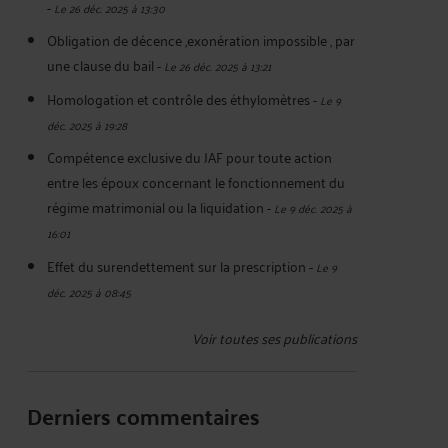
-
Le 26 déc. 2025 à 13:30
Obligation de décence ,exonération impossible , par
une clause du bail
-
Le 26 déc. 2025 à 13:21
Homologation et contrôle des éthylomètres
-
Le 9
déc. 2025 à 19:28
Compétence exclusive du JAF pour toute action
entre les époux concernant le fonctionnement du
régime matrimonial ou la liquidation
-
Le 9 déc. 2025 à
16:01
Effet du surendettement sur la prescription
-
Le 9
déc. 2025 à 08:45
Voir toutes ses publications
Derniers commentaires