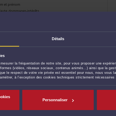
nom et prénom
r faute, dommages-intérêts
ation compensatoire
on, conciliation
Détails
 d’intention d’aliéner
ies
rges de copropriété
mesurer la fréquentation de notre site, pour vous proposer une expérien
naux administratifs
ateformes (vidéos, réseaux sociaux, contenus animés…) ainsi que la gesti
ue le respect de votre vie privée est essentiel pour nous, nous vous la
sion loyer, renouvellement…
ramétrer, à l’exception des cookies techniques strictement nécessaires
uire et déclaration de travaux
onsabilité et réparation
uvrement, expulsion, congé …
ookies
commerce, droit au bail
Personnaliser