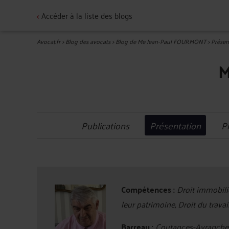
<
Accéder à la liste des blogs
Avocat.fr
>
Blog des avocats
>
Blog de Me Jean-Paul FOURMONT
>
Présen
M
Publications
Présentation
P
Compétences :
Droit immobilie
leur patrimoine, Droit du travai
Barreau :
Coutances-Avranche