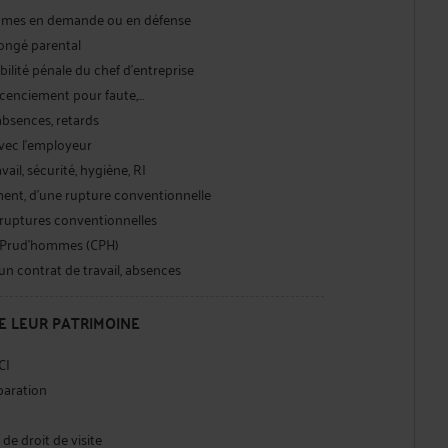
hommes en demande ou en défense
congé parental
bilité pénale du chef d’entreprise
licenciement pour faute,…
 absences, retards
avec l'employeur
vail, sécurité, hygiène, RI
ment, d'une rupture conventionnelle
e ruptures conventionnelles
es Prud'hommes (CPH)
’un contrat de travail, absences
DE LEUR PATRIMOINE
CI
éparation
de droit de visite