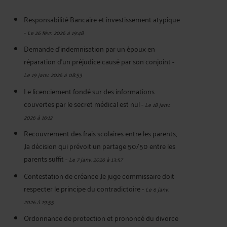
Responsabilité Bancaire et investissement atypique
-
Le 26 févr. 2026 à 19:48
Demande d'indemnisation par un époux en
réparation d'un préjudice causé par son conjoint
-
Le 19 janv. 2026 à 08:53
Le licenciement fondé sur des informations
couvertes par le secret médical est nul
-
Le 18 janv.
2026 à 16:12
Recouvrement des frais scolaires entre les parents,
,la décision qui prévoit un partage 50/50 entre les
parents suffit
-
Le 7 janv. 2026 à 13:57
Contestation de créance ,le juge commissaire doit
respecter le principe du contradictoire
-
Le 6 janv.
2026 à 19:55
Ordonnance de protection et prononcé du divorce