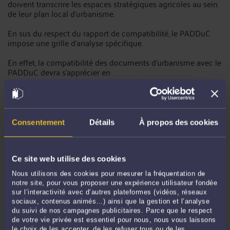
doivent transcrire les espaces stratégiques agricoles au sein
de leur plan local d'urbanisme.
En sus du respect du rapport de compatibilité, le PADDuC
impose une grille d'analyse spécifique.
En effet, la compatibilité des documents d'urbanisme avec le
PADDuC devra s'apprécier en
contrepartie de la réalisation d’une démarche pour
l’agriculture au travers de la réalisation d’initiatives prévues
par un document d’objectif agricole et sylvicole
prioritairement de dimension intercommunale ou micro-
régionale qui intègre le continuum plaine-montagne.
Consentement
Détails
À propos des cookies
Le PADDuC impose donc, à une échelle supra-communale,
la réalisation d'un document d’objectif agricole et sylvicole
qui intègre le continuum plaine-montagne.
Ce site web utilise des cookies
Nous utilisons des cookies pour mesurer la fréquentation de
La réalisation du document d'objectif agricole et sylvicole
notre site, pour vous proposer une expérience utilisateur fondée
doit répondre à trois objectifs.
sur l’interactivité avec d’autres plateformes (vidéos, réseaux
sociaux, contenus animés…) ainsi que la gestion et l’analyse
D'abord,
le document permettra d'étudier et de quantifier
du suivi de nos campagnes publicitaires. Parce que le respect
l’ensemble des opportunités dont dispose les territoires sur
de votre vie privée est essentiel pour nous, nous vous laissons
le plan agricole et forestier.
le choix de les accepter, de les refuser tous ou de les