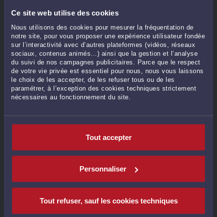
La décision répond à deux questions :
Ce site web utilise des cookies
Qui peut contester une préemption?
Classiquement, le
Nous utilisons des cookies pour mesurer la fréquentation de
vendeur et l’acquéreur évincé peuvent faire un recours. Mais
notre site, pour vous proposer une expérience utilisateur fondée
aussi, toute personne qui bénéficie d'un droit sur le bien,
sur l’interactivité avec d’autres plateformes (vidéos, réseaux
comme un ancien acheteur.
sociaux, contenus animés…) ainsi que la gestion et l’analyse
du suivi de nos campagnes publicitaires. Parce que le respect
Dans quel cas la préemption est-elle illégale?
La
de votre vie privée est essentiel pour nous, nous vous laissons
préemption peut être annulée si l’administration n’apporte
le choix de les accepter, de les refuser tous ou de les
pas de documents au juge pour justifier son projet.
paramétrer, à l’exception des cookies techniques strictement
nécessaires au fonctionnement du site.
Auteur : Pauline CHARDONNET - Avocat au Barreau de Lyon
Pour une préemption, Pauline CHARDONNET, Avocat en
Tout accepter
Droit Public, vous accompagne dans vos démarches.
✉ Contactez le cabinet:
http://pauline-chardonnet-
Personnaliser
avocat.com
/
Tout refuser, sauf les cookies techniques