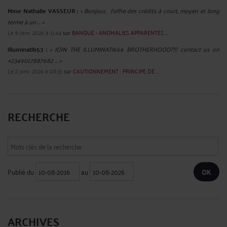
Mme Nathalie VASSEUR :
« Bonjour, J’offre des crédits à court, moyen et long
terme à un ... »
Le 6 janv. 2026 à 11:44
sur
BANQUE - ANOMALIES APPARENTES ...
illuminatib53 :
« JOIN THE ILLUMINATI666 BROTHERHOOD?!!! contact us on
+2349017887682 ... »
Le 2 janv. 2026 à 08:15
sur
CAUTIONNEMENT : PRINCIPE DE ...
RECHERCHE
Publié du
au
ARCHIVES