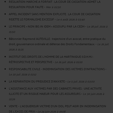
RESILIATION MARCHE A FORFAIT : LA COUR DE CASSATION ADMET LA
RESILIATION POUR FAUTE
-
Hier à 02:30
APPEL INCIDENT SANS MENTION EXPLICITE : LA COUR DE CASSATION
REJETTE LE FORMALISME EXCESSIF
-
Le 6 août 2026 à 03:40
LE PRINCIPE « NON BIS IN IDEM » ASSOUPLI PAR LA CEDH
-
Le 28 juil. 2026 à
15:50
Bâtonnier Raymond AUTEVILLE : trajectoire d’un avocat, entre pratique du
droit, gouvernance ordinale et défense des Droits Fondamentaux.
-
Le 26 juil.
2026 à 15:25
INSTITUT DES DROITS DE L'HOMME DE LA MARTINIQUE (I.D.H.M.) :
RÉTROSPECTIVE ET PERSPECTIVE
-
Le 26 juil. 2026 à 02:20
RESPONSABILITE CIVILE - INDEMNISATION DES VICTIMES D'INFRACTIONS
-
Le 20 juil. 2026 à 02:12
LA REPARATION DU PREJUDICE D’ANXIETE
-
Le 5 juil. 2026 à 03:00
L'ASSISTANCE AUX VICTIMES PAR DES CABINETS PRIVES : UNE ACTIVITE
ILLICITE ET UN RISQUE MAJEUR POUR LES ASSUREURS
-
Le 30 juin 2026 à
22:39
VENTE - L'ACQUEREUR VICTIME D'UN DOL PEUT AGIR EN INDEMNISATION
DE L'EXCES DE PRIX
-
Le 24 juin 2026 à 19:08