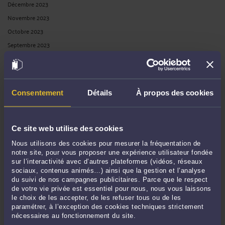
Décembre 2023
Novembre 2023
Octobre 2023
Septembre 2023
Août 2023
Juillet 2023
Juin 2023
Consentement
Détails
À propos des cookies
Mai 2023
Avril 2023
Mars 2023
Ce site web utilise des cookies
Février 2023
Nous utilisons des cookies pour mesurer la fréquentation de
Janvier 2023
notre site, pour vous proposer une expérience utilisateur fondée
sur l’interactivité avec d’autres plateformes (vidéos, réseaux
Décembre 2022
sociaux, contenus animés…) ainsi que la gestion et l’analyse
Novembre 2022
du suivi de nos campagnes publicitaires. Parce que le respect
de votre vie privée est essentiel pour nous, nous vous laissons
Octobre 2022
le choix de les accepter, de les refuser tous ou de les
Septembre 2022
paramétrer, à l’exception des cookies techniques strictement
nécessaires au fonctionnement du site.
Août 2022