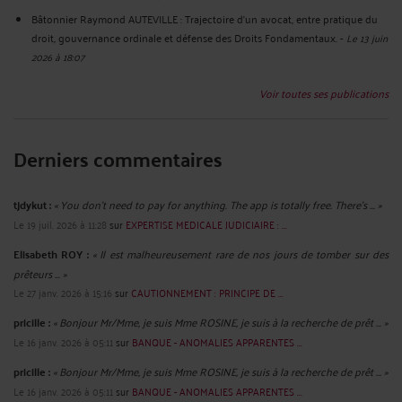
Bâtonnier Raymond AUTEVILLE : Trajectoire d’un avocat, entre pratique du
droit, gouvernance ordinale et défense des Droits Fondamentaux.
-
Le 13 juin
2026 à 18:07
Voir toutes ses publications
Derniers commentaires
tjdykut :
« You don’t need to pay for anything. The app is totally free. There’s ... »
Le 19 juil. 2026 à 11:28
sur
EXPERTISE MEDICALE JUDICIAIRE : ...
Elisabeth ROY :
« Il est malheureusement rare de nos jours de tomber sur des
prêteurs ... »
Le 27 janv. 2026 à 15:16
sur
CAUTIONNEMENT : PRINCIPE DE ...
pricille :
« Bonjour Mr/Mme, je suis Mme ROSINE, je suis à la recherche de prêt ... »
Le 16 janv. 2026 à 05:11
sur
BANQUE - ANOMALIES APPARENTES ...
pricille :
« Bonjour Mr/Mme, je suis Mme ROSINE, je suis à la recherche de prêt ... »
Le 16 janv. 2026 à 05:11
sur
BANQUE - ANOMALIES APPARENTES ...