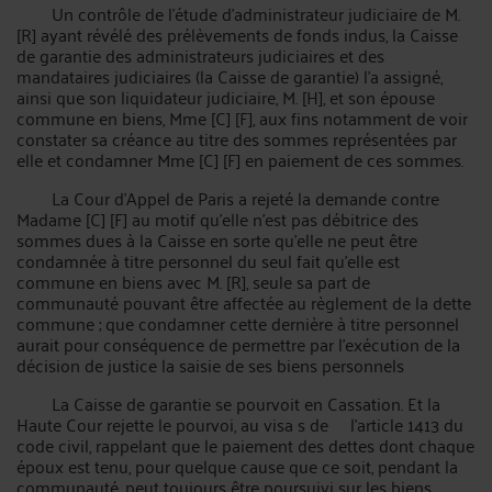
Un contrôle de l'étude d'administrateur judiciaire de M.
[R] ayant révélé des prélèvements de fonds indus, la Caisse
de garantie des administrateurs judiciaires et des
mandataires judiciaires (la Caisse de garantie) l'a assigné,
ainsi que son liquidateur judiciaire, M. [H], et son épouse
commune en biens, Mme [C] [F], aux fins notamment de voir
constater sa créance au titre des sommes représentées par
elle et condamner Mme [C] [F] en paiement de ces sommes.
La Cour d’Appel de Paris a rejeté la demande contre
Madame [C] [F] au motif qu’elle n'est pas débitrice des
sommes dues à la Caisse en sorte qu'elle ne peut être
condamnée à titre personnel du seul fait qu'elle est
commune en biens avec M. [R], seule sa part de
communauté pouvant être affectée au règlement de la dette
commune ; que condamner cette dernière à titre personnel
aurait pour conséquence de permettre par l'exécution de la
décision de justice la saisie de ses biens personnels
La Caisse de garantie se pourvoit en Cassation. Et la
Haute Cour rejette le pourvoi, au visa s de l'article 1413 du
code civil, rappelant que le paiement des dettes dont chaque
époux est tenu, pour quelque cause que ce soit, pendant la
communauté, peut toujours être poursuivi sur les biens