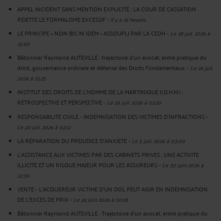
APPEL INCIDENT SANS MENTION EXPLICITE : LA COUR DE CASSATION
REJETTE LE FORMALISME EXCESSIF
-
Il y a 15 heures
LE PRINCIPE « NON BIS IN IDEM » ASSOUPLI PAR LA CEDH
-
Le 28 juil. 2026 à
15:50
Bâtonnier Raymond AUTEVILLE : trajectoire d’un avocat, entre pratique du
droit, gouvernance ordinale et défense des Droits Fondamentaux.
-
Le 26 juil.
2026 à 15:25
INSTITUT DES DROITS DE L'HOMME DE LA MARTINIQUE (I.D.H.M.) :
RÉTROSPECTIVE ET PERSPECTIVE
-
Le 26 juil. 2026 à 02:20
RESPONSABILITE CIVILE - INDEMNISATION DES VICTIMES D'INFRACTIONS
-
Le 20 juil. 2026 à 02:12
LA REPARATION DU PREJUDICE D’ANXIETE
-
Le 5 juil. 2026 à 03:00
L'ASSISTANCE AUX VICTIMES PAR DES CABINETS PRIVES : UNE ACTIVITE
ILLICITE ET UN RISQUE MAJEUR POUR LES ASSUREURS
-
Le 30 juin 2026 à
22:39
VENTE - L'ACQUEREUR VICTIME D'UN DOL PEUT AGIR EN INDEMNISATION
DE L'EXCES DE PRIX
-
Le 24 juin 2026 à 19:08
Bâtonnier Raymond AUTEVILLE : Trajectoire d’un avocat, entre pratique du