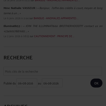
Mme Nathalie VASSEUR :
« Bonjour, J’offre des crédits à court, moyen et long
terme à un ... »
Le 6 janv. 2026 à 11:44
sur
BANQUE - ANOMALIES APPARENTES ...
illuminatib53 :
« JOIN THE ILLUMINATI666 BROTHERHOOD?!!! contact us on
+2349017887682 ... »
Le 2 janv. 2026 à 08:15
sur
CAUTIONNEMENT : PRINCIPE DE ...
RECHERCHE
Publié du
au