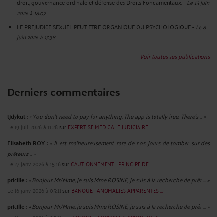
droit, gouvernance ordinale et défense des Droits Fondamentaux.
-
Le 13 juin
2026 à 18:07
LE PREJUDICE SEXUEL PEUT ETRE ORGANIQUE OU PSYCHOLOGIQUE
-
Le 8
juin 2026 à 17:38
Voir toutes ses publications
Derniers commentaires
tjdykut :
« You don’t need to pay for anything. The app is totally free. There’s ... »
Le 19 juil. 2026 à 11:28
sur
EXPERTISE MEDICALE JUDICIAIRE : ...
Elisabeth ROY :
« Il est malheureusement rare de nos jours de tomber sur des
prêteurs ... »
Le 27 janv. 2026 à 15:16
sur
CAUTIONNEMENT : PRINCIPE DE ...
pricille :
« Bonjour Mr/Mme, je suis Mme ROSINE, je suis à la recherche de prêt ... »
Le 16 janv. 2026 à 05:11
sur
BANQUE - ANOMALIES APPARENTES ...
pricille :
« Bonjour Mr/Mme, je suis Mme ROSINE, je suis à la recherche de prêt ... »
Le 16 janv. 2026 à 05:11
sur
BANQUE - ANOMALIES APPARENTES ...