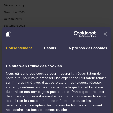
Décembre 2023
Novembre 2023
Octobre 2023
Septembre 2023
Août 2023
Juillet 2023
Juin 2023
Consentement
Détails
À propos des cookies
Mai 2023
Avril 2023
Mars 2023
Ce site web utilise des cookies
Février 2023
Nous utilisons des cookies pour mesurer la fréquentation de
notre site, pour vous proposer une expérience utilisateur fondée
Janvier 2023
sur l’interactivité avec d’autres plateformes (vidéos, réseaux
Décembre 2022
sociaux, contenus animés…) ainsi que la gestion et l’analyse
du suivi de nos campagnes publicitaires. Parce que le respect
Novembre 2022
de votre vie privée est essentiel pour nous, nous vous laissons
Octobre 2022
le choix de les accepter, de les refuser tous ou de les
paramétrer, à l’exception des cookies techniques strictement
Septembre 2022
nécessaires au fonctionnement du site.