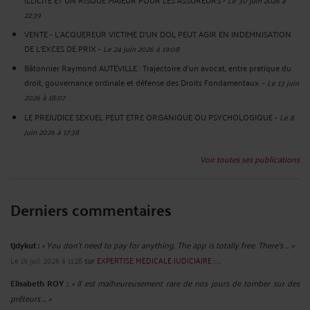
22:39
VENTE - L'ACQUEREUR VICTIME D'UN DOL PEUT AGIR EN INDEMNISATION
DE L'EXCES DE PRIX
-
Le 24 juin 2026 à 19:08
Bâtonnier Raymond AUTEVILLE : Trajectoire d’un avocat, entre pratique du
droit, gouvernance ordinale et défense des Droits Fondamentaux.
-
Le 13 juin
2026 à 18:07
LE PREJUDICE SEXUEL PEUT ETRE ORGANIQUE OU PSYCHOLOGIQUE
-
Le 8
juin 2026 à 17:38
Voir toutes ses publications
Derniers commentaires
tjdykut :
« You don’t need to pay for anything. The app is totally free. There’s ... »
Le 19 juil. 2026 à 11:28
sur
EXPERTISE MEDICALE JUDICIAIRE : ...
Elisabeth ROY :
« Il est malheureusement rare de nos jours de tomber sur des
prêteurs ... »