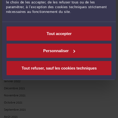
Décembre 2022
le choix de les accepter, de les refuser tous ou de les
paramétrer, à l’exception des cookies techniques strictement
Novembre 2022
nécessaires au fonctionnement du site.
Octobre 2022
Septembre 2022
Août 2022
Tout accepter
Juillet 2022
Juin 2022
Personnaliser
Mai 2022
Avril 2022
Mars 2022
Tout refuser, sauf les cookies techniques
Février 2022
Janvier 2022
Décembre 2021
Novembre 2021
Octobre 2021
Septembre 2021
Août 2021