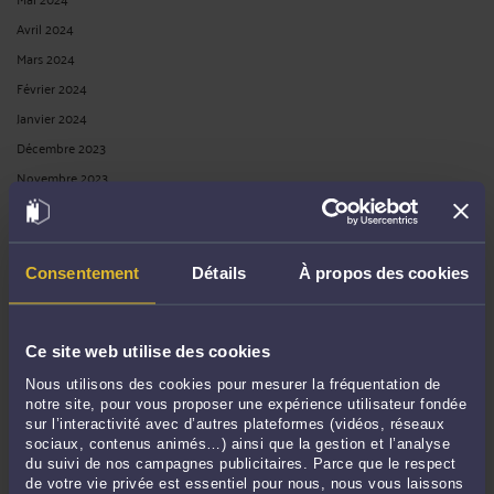
Avril 2024
Mars 2024
Février 2024
Janvier 2024
Décembre 2023
Novembre 2023
Octobre 2023
Septembre 2023
Août 2023
Consentement
Détails
À propos des cookies
Juillet 2023
Juin 2023
Ce site web utilise des cookies
Mai 2023
Avril 2023
Nous utilisons des cookies pour mesurer la fréquentation de
notre site, pour vous proposer une expérience utilisateur fondée
Mars 2023
sur l’interactivité avec d’autres plateformes (vidéos, réseaux
Février 2023
sociaux, contenus animés…) ainsi que la gestion et l’analyse
du suivi de nos campagnes publicitaires. Parce que le respect
Janvier 2023
de votre vie privée est essentiel pour nous, nous vous laissons