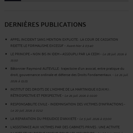
DERNIÈRES PUBLICATIONS
APPEL INCIDENT SANS MENTION EXPLICITE : LA COUR DE CASSATION
REJETTE LE FORMALISME EXCESSIF
-
Avant-hier à 03:40
LE PRINCIPE « NON BIS IN IDEM » ASSOUPLI PAR LA CEDH
-
Le 28 juil. 2026 à
15:50
Bâtonnier Raymond AUTEVILLE : trajectoire d’un avocat, entre pratique du
droit, gouvernance ordinale et défense des Droits Fondamentaux.
-
Le 26 juil.
2026 à 15:25
INSTITUT DES DROITS DE L'HOMME DE LA MARTINIQUE (I.D.H.M.) :
RÉTROSPECTIVE ET PERSPECTIVE
-
Le 26 juil. 2026 à 02:20
RESPONSABILITE CIVILE - INDEMNISATION DES VICTIMES D'INFRACTIONS
-
Le 20 juil. 2026 à 02:12
LA REPARATION DU PREJUDICE D’ANXIETE
-
Le 5 juil. 2026 à 03:00
L'ASSISTANCE AUX VICTIMES PAR DES CABINETS PRIVES : UNE ACTIVITE
ILLICITE ET UN RISQUE MAJEUR POUR LES ASSUREURS
-
Le 30 juin 2026 à