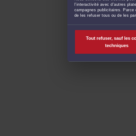
l’interactivité avec d’autres pl
campagnes publicitaires. Parce q
de les refuser tous ou de les pa
Tout refuser, sauf les c
techniques