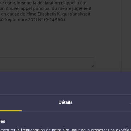
même code, lorsque la déclaration d’appel a été
er un nouvel appel principal du même jugement
l en cause de Mme Élisabeth K., qui s’analysait
I. 30 Septembre 2021.N° 19-24.580.)
ENVOYER
Détails
ies
mesurer la fréquentation de notre site, pour vous proposer une expérien