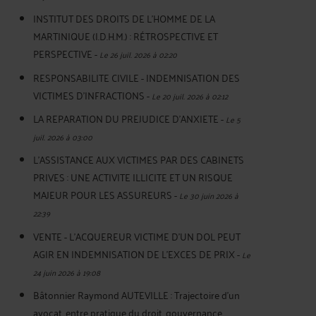
INSTITUT DES DROITS DE L'HOMME DE LA
MARTINIQUE (I.D.H.M.) : RÉTROSPECTIVE ET
PERSPECTIVE
-
Le 26 juil. 2026 à 02:20
RESPONSABILITE CIVILE - INDEMNISATION DES
VICTIMES D'INFRACTIONS
-
Le 20 juil. 2026 à 02:12
LA REPARATION DU PREJUDICE D’ANXIETE
-
Le 5
juil. 2026 à 03:00
L'ASSISTANCE AUX VICTIMES PAR DES CABINETS
PRIVES : UNE ACTIVITE ILLICITE ET UN RISQUE
MAJEUR POUR LES ASSUREURS
-
Le 30 juin 2026 à
22:39
VENTE - L'ACQUEREUR VICTIME D'UN DOL PEUT
AGIR EN INDEMNISATION DE L'EXCES DE PRIX
-
Le
24 juin 2026 à 19:08
Bâtonnier Raymond AUTEVILLE : Trajectoire d’un
avocat, entre pratique du droit, gouvernance