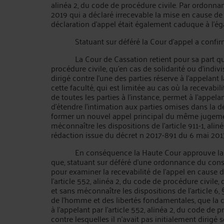
alinéa 2, du code de procédure civile. Par ordonna
2019 qui a déclaré irrecevable la mise en cause de
déclaration d’appel était également caduque à l’éga
Statuant sur déféré la Cour d’appel a confirmé l
La Cour de Cassation retient pour sa part qu’il r
procédure civile, qu’en cas de solidarité ou d'indivis
dirigé contre l'une des parties réserve à l'appelant l
cette faculté, qui est limitée au cas où la recevabil
de toutes les parties à l’instance, permet à l’appela
d’étendre l’intimation aux parties omises dans la déc
former un nouvel appel principal du même jugemen
méconnaître les dispositions de l’article 911-1, ali
rédaction issue du décret n 2017-891 du 6 mai 201
En conséquence la Haute Cour approuve la Co
que, statuant sur déféré d’une ordonnance du consei
pour examiner la recevabilité de l’appel en cause 
l’article 552, alinéa 2, du code de procédure civile,
et sans méconnaître les dispositions de l’article 6
de l’homme et des libertés fondamentales, que la co
à l’appelant par l’article 552, alinéa 2, du code de 
contre lesquelles il n’avait pas initialement dirigé so