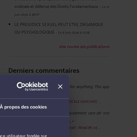
ordinale et défense des Droits Fondamentaux.
-
Le 13
juin 2026 à 18:07
LE PREJUDICE SEXUEL PEUT ETRE ORGANIQUE
OU PSYCHOLOGIQUE
-
Le 8 juin 2026 à 17:38
Voir toutes ses publications
Derniers commentaires
tjdykut :
« You don’t need to pay for anything. The app
is totally free. There’s ... »
Le 19 juil. 2026 à 11:28
sur
EXPERTISE MEDICALE JUDICIAIRE : ...
À propos des cookies
Elisabeth ROY :
« Il est malheureusement rare de nos
jours de tomber sur des prêteurs ... »
Le 27 janv. 2026 à 15:16
sur
CAUTIONNEMENT : PRINCIPE DE ...
ce utilisateur fondée sur