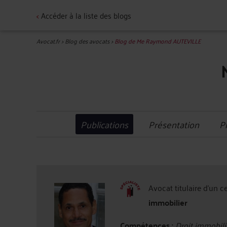
<
Accéder à la liste des blogs
Avocat.fr
>
Blog des avocats
>
Blog de Me Raymond AUTEVILLE
Publications
Présentation
P
Avocat titulaire d'un c
immobilier
Compétences :
Droit immobilie