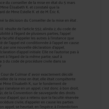
nce du conseiller de la mise en état du 5 mars
 Mme Élisabeth K. et constaté que la
rd de Mme Estelle K. et de M. Éric K.
a décision du Conseiller de la mise en état .
ésulte de l’article 552, alinéa 2, du code de
ibilité à l'égard de plusieurs parties, l'appel
a faculté d'appeler les autres à l'instance ;que
ité de l’appel est conditionnée à l’appel en cause
nt, par une nouvelle déclaration d’appel,
laration d’appel initiale. Elle ne l’autorise pas à
t à l’égard de la même partie, sauf à
néa 3 du code de procédure civile dans sa
7.
ur de Colmar d’ avoir exactement décidé
ller de la mise en état, elle était compétente
de Mme Elisabeth K., sur le fondement de
 qui s’analyse en un appel, c’est donc à bon droit,
, §1, de la Convention de sauvegarde des droits
ur d’appel, qui a retenu que la faculté réservée
procédure civile, d’appeler en cause les parties
n appel, se heurtait, en l’espèce, à l’interdiction