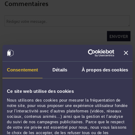
Commentaires
ENVOYER
Pas de contribution, soyez le premier
CONTACTER ME RAHON
Consentement
Détails
À propos des cookies
PRENDRE RDV EN CABINET
Ce site web utilise des cookies
Nous utilisons des cookies pour mesurer la fréquentation de
notre site, pour vous proposer une expérience utilisateur fondée
CONSULTER PAR VIDÉO
sur l’interactivité avec d’autres plateformes (vidéos, réseaux
sociaux, contenus animés…) ainsi que la gestion et l’analyse
du suivi de nos campagnes publicitaires. Parce que le respect
de votre vie privée est essentiel pour nous, nous vous laissons
le choix de les accepter, de les refuser tous ou de les
CONSULTER PAR TÉLÉPHONE