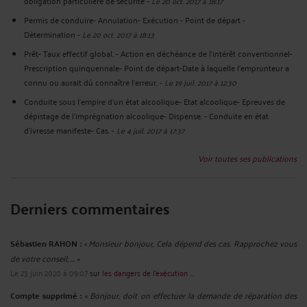
obligation particulière de sécurité
-
Le 20 oct. 2017 à 18:17
Permis de conduire- Annulation- Exécution - Point de départ -
Détermination
-
Le 20 oct. 2017 à 18:13
Prêt- Taux effectif global. - Action en déchéance de l’intérêt conventionnel-
Prescription quinquennale- Point de départ-Date à laquelle l’emprunteur a
connu ou aurait dû connaître l’erreur.
-
Le 19 juil. 2017 à 12:30
Conduite sous l’empire d’un état alcoolique- Etat alcoolique- Epreuves de
dépistage de l’imprégnation alcoolique- Dispense. - Conduite en état
d’ivresse manifeste- Cas.
-
Le 4 juil. 2017 à 17:37
Voir toutes ses publications
Derniers commentaires
Sébastien RAHON :
« Monsieur bonjour, Cela dépend des cas. Rapprochez vous
de votre conseil, ... »
Le 23 juin 2020 à 09:07
sur
les dangers de l'exécution ...
Compte supprimé :
« Bonjour, doit on effectuer la demande de réparation des