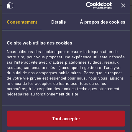
ME CHRISTINE SEVESTRE-BEDARD
3 rue Jacques Fouray 76100 ROUEN
28
Consentement
Détails
À propos des cookies
Procédure civile
Procédure d'appel
Droit de la famille, des personnes et de leur
patrimoine
Ce site web utilise des cookies
ME PEGGY HAMEL
Nous utilisons des cookies pour mesurer la fréquentation de
7 RUE PIERRE BROSSOLETTE 76600 LE HAVRE
notre site, pour vous proposer une expérience utilisateur fondée
Procédure civile
sur l’interactivité avec d’autres plateformes (vidéos, réseaux
Procédure d'appel
29
sociaux, contenus animés…) ainsi que la gestion et l’analyse
Droit des enfants
du suivi de nos campagnes publicitaires. Parce que le respect
de votre vie privée est essentiel pour nous, nous vous laissons
ME CÉCILE DAVID
le choix de les accepter, de les refuser tous ou de les
13 Rue de Constantine 76000 ROUEN
paramétrer, à l’exception des cookies techniques strictement
Procédure civile
nécessaires au fonctionnement du site.
Droit des enfants
Droit de la famille, divorce, séparation
30
ME GARLONN HENRIO
7 RUE PIERRE BROSSOLETTE 76600 LE HAVRE
Tout accepter
Procédure d'appel
Droit de la famille, des personnes et de leur