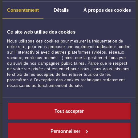
4 rue Eugène Boudin 76000 ROUEN
Consentement
Détails
À propos des cookies
Procédure d'appel
48
Droit de la famille, des personnes et de leur
patrimoine
Droit des sociétés
Ce site web utilise des cookies
ME SOPHIE DUVAL-DUSSAUX
104 rue Ganterie 76000 ROUEN
Nous utilisons des cookies pour mesurer la fréquentation de
notre site, pour vous proposer une expérience utilisateur fondée
Accepte les consultations vidéo
sur l’interactivité avec d’autres plateformes (vidéos, réseaux
Procédure civile
49
sociaux, contenus animés…) ainsi que la gestion et l’analyse
Droit du travail
Droit pénal
du suivi de nos campagnes publicitaires. Parce que le respect
de votre vie privée est essentiel pour nous, nous vous laissons
ME AMÉLIE DE COLNET
le choix de les accepter, de les refuser tous ou de les
40 boulevard des Belges 76000 ROUEN
paramétrer, à l’exception des cookies techniques strictement
nécessaires au fonctionnement du site.
Procédure civile
Droit commercial, des affaires et de la concurrence
Droit immobilier
50
ME JUSTINE DUVAL
Tout accepter
10 rue Thouret 76000 ROUEN
Accepte les consultations vidéo
Procédure d'appel
Procédure civile
Personnaliser
Droit rural