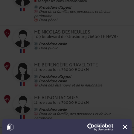
Accepte les consultations vidéo
Procédure d'appel
45
Droit de la famille, des personnes et de leur
patrimoine
Droit pénal
ME NICOLAS DESMEULLES
109 boulevard de Strasbourg 76600 LE HAVRE
Procédure civile
Droit public
46
ME BÉRENGÈRE GRAVELOTTE
11 rue aux Juifs 76000 ROUEN
Procédure d'appel
Procédure civile
Droit des étrangers et de la nationalité
ME ALISON JACQUES
11 rue aux Juifs 76000 ROUEN
47
Procédure civile
Droit de la famille, des personnes et de leur
patrimoine
Droit pénal
ME LUC MASSON