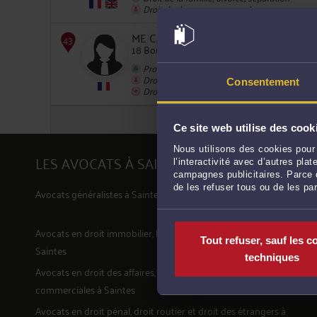
Droit du dommage corporel
42
ME CATHERINE MOLLE
18 Boulevard Guillet-Maillet 17100 SAINTES
Procédure civile
Droit des enfants
Consentement
Droit pénal
43
Ce site web utilise des cook
Nous utilisons des cookies pour 
LES AVOCATS À SAINTES PAR DOMAINE DE
l’interactivité avec d’autres pl
campagnes publicitaires. Parce q
de les refuser tous ou de les pa
Avocats généralistes à Saintes
Avocats en
droit immobilier, baux, construction, voisinage
à
Tout refuser, sauf les c
Saintes
techniques
Avocats en
droit des affaires, des contrats, et des sociétés
commerciales
à Saintes
Avocats en
droit pénal, droit routier et droit des étrangers
à