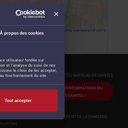
Leaflet
| ©
OpenStreetMap
contributeurs ©
CARTO
À propos des cookies
ce utilisateur fondée sur
on et l’analyse du suivi de nos
issons le choix de les accepter,
SAINTES SE SITUE DANS LE RESSORT DU BARREAU DE SAINTES
 au fonctionnement du site.
ACCÉDER À LA PAGE D'INFORMATIONS DU
BARREAU DE SAINTES >
Tout accepter
SAINTES SE SITUE DANS LE DÉPARTEMENT DE LA CHARENTE-
MARITIME