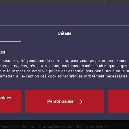
Détails
<
1
2
3
ies
mesurer la fréquentation de notre site, pour vous proposer une expérien
 COMPÉTENCE
ateformes (vidéos, réseaux sociaux, contenus animés…) ainsi que la gesti
ue le respect de votre vie privée est essentiel pour nous, nous vous la
ramétrer, à l’exception des cookies techniques strictement nécessaires
Avocats en
droit de la famille, des personnes, et de la
consommation
à Saintes
Avocats en
droit du travail et droit de la sécurité sociale
à
ookies
Saintes
Personnaliser
Avocats en
droit des assurances, du dommage corporel et de
la santé
à Saintes
Avocats en
droit public, urbanisme et droit de l'environnement