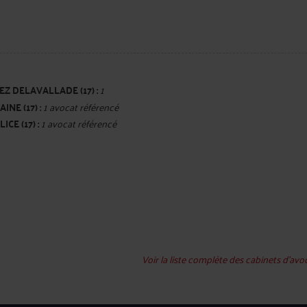
Z DELAVALLADE (17) :
1
NE (17) :
1 avocat référencé
ncé
ICE (17) :
1 avocat référencé
Voir la liste complète des cabinets d’avo