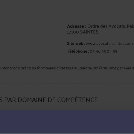
Adresse :
Ordre des Avocats, Pala
17100 SAINTES
Site web :
www.avocats-saintes.com
Téléphone :
05 46 93 04 39
e recherche grâce au formulaire ci-dessus ou parcourez l'annuaire par vill
ES PAR DOMAINE DE COMPÉTENCE
Droit de la famille, des personnes, e
Droit du travail et droit de la sécurité 