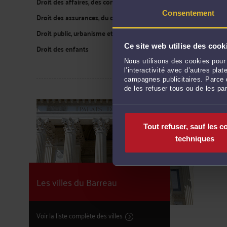
Droit des affaires, des contrats, et des sociétés commerciales
Consentement
Droit des assurances, du dommage corporel et de la santé
Droit public, urbanisme et droit de l'environnement
Ce site web utilise des cook
Droit des enfants
Nous utilisons des cookies pour 
l’interactivité avec d’autres pl
campagnes publicitaires. Parce q
de les refuser tous ou de les pa
Sain
Roya
Tout refuser, sauf les c
Pons
techniques
Sain
Jonz
réfé
Les villes du Barreau
Voir la liste complète des villes