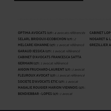
OPTIMA AVOCATS (17) :
4 avocats référencés
CABINET LOPE
SELARL BRIDOUX-ECOBICHON (17) :
2
NOGARET & LAI
avocat référe
MELCARE JOHANNE (17) :
1 avocat référencé
GREZILLIER AL
avocats référencés
GARAUD JESSICA (17) :
1 avocat référencé
CABINET D'AVOCATS FRANCESCA SATTA
GERMAIN (17) :
1 avocat référencé
(17) :
1 avocat référencé
AIGOIN FRUCHARD-LAURENT (17) :
1 avocat
FLEUROUX AVOCAT (17) :
1 avocat référencé
référencé
SOCIETE D'AVOCATS ETIC (17) :
1 avocat
MAGALIE ROUGIER MARION VIENNOIS (17) :
référencé
BENDJEBBAR - LOPES (17) :
1 avocat
1 avocat référencé
référencé