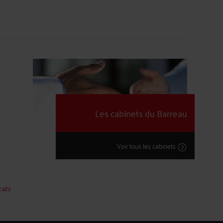
Les cabinets du Barreau
Voir tous les cabinets
cats