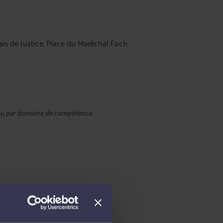
is de Justice, Place du Maréchal Foch,
e ou par domaine de compétence.
t de la consommation
sociale