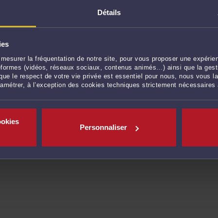
Droit fiscal, impôts, taxes
Détails
Droit pénal, droit routier et droit des
Procédure civile, procédure d'appel
ies
Droit rural
mesurer la fréquentation de notre site, pour vous proposer une expérien
ateformes (vidéos, réseaux sociaux, contenus animés…) ainsi que la gesti
ue le respect de votre vie privée est essentiel pour nous, nous vous la
ramétrer, à l’exception des cookies techniques strictement nécessaires
tes (17) :
43 avocats référencés
n (17) :
5 avocats référencés
ookies
 (17) :
2 avocats référencés
Personnaliser
t-Georges-de-Didonne (17) :
2 avocats
ac (17) :
1 avocat référencé
rencés