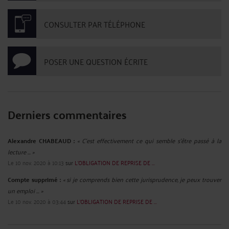
CONSULTER PAR TÉLÉPHONE
POSER UNE QUESTION ÉCRITE
Derniers commentaires
Alexandre CHABEAUD :
« C'est effectivement ce qui semble s'être passé à la
lecture ... »
Le 10 nov. 2020 à 10:13
sur
L’OBLIGATION DE REPRISE DE ...
Compte supprimé :
« si je comprends bien cette jurisprudence, je peux trouver
un emploi ... »
Le 10 nov. 2020 à 03:44
sur
L’OBLIGATION DE REPRISE DE ...