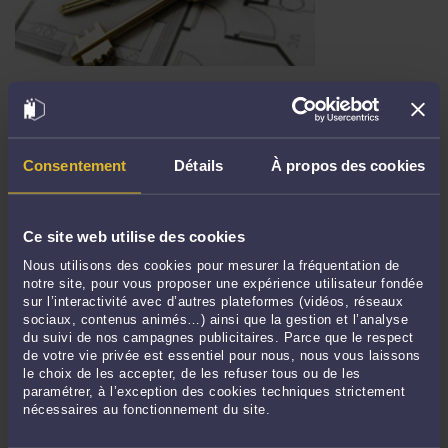
TRANSFERT D'ENTREPRISE ET PRISE D'ACTE : UN COMBO
EXPLOSIF ! (CASS. SOC., 02 FEVRIER 2022)
Par
Alexandre CHABEAUD
le 16/02/2022
Consentement
Détails
À propos des cookies
En cas de transfert d'entreprise, impliquant un transfert des contrats de travail, le
nouvel employeur se doit d'être très vigilant avant de signer la cession, sous
peine de devoir faire les frais devant le Conseil de Prud'hommes des
manquements du précédent employeur en matière sociale. Les décisions ...
Lire
Ce site web utilise des cookies
la suite >
Nous utilisons des cookies pour mesurer la fréquentation de
notre site, pour vous proposer une expérience utilisateur fondée
sur l’interactivité avec d’autres plateformes (vidéos, réseaux
sociaux, contenus animés…) ainsi que la gestion et l’analyse
du suivi de nos campagnes publicitaires. Parce que le respect
de votre vie privée est essentiel pour nous, nous vous laissons
le choix de les accepter, de les refuser tous ou de les
paramétrer, à l’exception des cookies techniques strictement
nécessaires au fonctionnement du site.