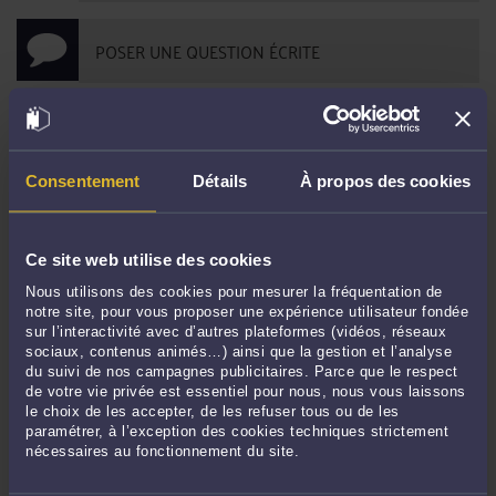
POSER UNE QUESTION ÉCRITE
DERNIÈRES PUBLICATIONS
Consentement
Détails
À propos des cookies
DREETS et titre de séjour "entrepreneur/profession libérale" : que faire avec
un avis défavorable ?
-
Le 16 déc. 2021 à 16:07
Ce site web utilise des cookies
Les obligations du commerçant étranger en France
-
Le 28 sept. 2021 à 16:08
Nous utilisons des cookies pour mesurer la fréquentation de
Quelle distinction entre un abus de faiblesse et un abus frauduleux ?
-
Le 13
notre site, pour vous proposer une expérience utilisateur fondée
sept. 2021 à 18:32
sur l’interactivité avec d’autres plateformes (vidéos, réseaux
sociaux, contenus animés…) ainsi que la gestion et l’analyse
L'apport d'un accord bilatéral en droit des étrangers pour le travail
-
Le 2
du suivi de nos campagnes publicitaires. Parce que le respect
sept. 2021 à 16:54
de votre vie privée est essentiel pour nous, nous vous laissons
le choix de les accepter, de les refuser tous ou de les
La diffamation en ligne au cours d'une enquête préliminaire ou une
paramétrer, à l’exception des cookies techniques strictement
information judiciaire
-
Le 3 août 2021 à 17:02
nécessaires au fonctionnement du site.
Attaquer la Préfecture devant le Tribunal administratif en responsabilité par
un étranger
-
Le 26 juil. 2021 à 17:28