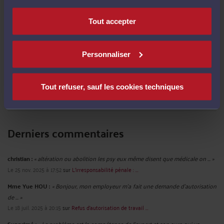
La compétence de la DREETS en droit de l'immigration
-
Le 8 juil. 2021 à 17:46
Tout accepter
Le viol et l'emprise en droit pénal : quelle relation ?
-
Le 28 juin 2021 à 17:36
Les nouvelles étapes de la demande d'introduction de salarié étranger
-
Le
18 juin 2021 à 19:34
Personnaliser
Nouvelle procédure de demande d'autorisation de travail en ligne
-
Le 25
mai 2021 à 19:20
Tout refuser, sauf les cookies techniques
Voir toutes ses publications
Derniers commentaires
christian :
« altération ou abolition les psy eux même disent que médicale on ... »
Le 25 nov. 2025 à 17:52
sur
L'irresponsabilité pénale : ...
Mme Yue HOU :
« Bonjour, mon employeur m'a fait une demande d'autorisation
de ... »
Le 18 juil. 2025 à 20:15
sur
Refus d’autorisation de travail ...
« Le problème est la compétence de l'expert et son aura qui va ... »