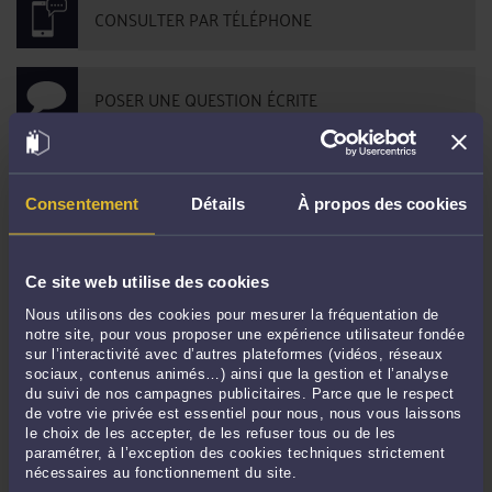
CONSULTER PAR TÉLÉPHONE
POSER UNE QUESTION ÉCRITE
DERNIÈRES PUBLICATIONS
Consentement
Détails
À propos des cookies
DREETS et titre de séjour "entrepreneur/profession libérale" : que faire avec
Ce site web utilise des cookies
un avis défavorable ?
-
Le 16 déc. 2021 à 16:07
Nous utilisons des cookies pour mesurer la fréquentation de
Les obligations du commerçant étranger en France
-
Le 28 sept. 2021 à 16:08
notre site, pour vous proposer une expérience utilisateur fondée
Quelle distinction entre un abus de faiblesse et un abus frauduleux ?
-
Le 13
sur l’interactivité avec d’autres plateformes (vidéos, réseaux
sociaux, contenus animés…) ainsi que la gestion et l’analyse
sept. 2021 à 18:32
du suivi de nos campagnes publicitaires. Parce que le respect
L'apport d'un accord bilatéral en droit des étrangers pour le travail
-
Le 2
de votre vie privée est essentiel pour nous, nous vous laissons
sept. 2021 à 16:54
le choix de les accepter, de les refuser tous ou de les
paramétrer, à l’exception des cookies techniques strictement
La diffamation en ligne au cours d'une enquête préliminaire ou une
nécessaires au fonctionnement du site.
information judiciaire
-
Le 3 août 2021 à 17:02