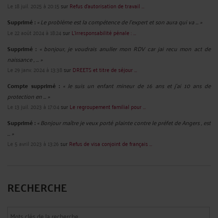
Le 18 juil. 2025 à 20:15
sur
Refus d’autorisation de travail ...
Supprimé :
« Le problème est la compétence de l'expert et son aura qui va ... »
Le 22 août 2024 à 18:24
sur
L'irresponsabilité pénale : ...
Supprimé :
« bonjour, je voudrais anuller mon RDV car jai recu mon act de
naissance , ... »
Le 29 janv. 2024 à 13:38
sur
DREETS et titre de séjour ...
Compte supprimé :
« Je suis un enfant mineur de 16 ans et j'ai 10 ans de
protection en ... »
Le 13 juil. 2023 à 17:04
sur
Le regroupement familial pour ...
Supprimé :
« Bonjour maître je veux porté plainte contre le préfet de Angers , est
... »
Le 5 avril 2023 à 13:26
sur
Refus de visa conjoint de français ...
RECHERCHE