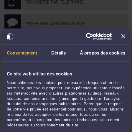
CONSULTER PAR TÉLÉPHONE
POSER UNE QUESTION ÉCRITE
DERNIÈRES PUBLICATIONS
Consentement
Détails
À propos des cookies
DREETS et titre de séjour "entrepreneur/profession libérale" : que faire avec
Ce site web utilise des cookies
un avis défavorable ?
-
Le 16 déc. 2021 à 16:07
Les obligations du commerçant étranger en France
-
Le 28 sept. 2021 à 16:08
Nous utilisons des cookies pour mesurer la fréquentation de
notre site, pour vous proposer une expérience utilisateur fondée
Quelle distinction entre un abus de faiblesse et un abus frauduleux ?
-
Le 13
sur l’interactivité avec d’autres plateformes (vidéos, réseaux
sept. 2021 à 18:32
sociaux, contenus animés…) ainsi que la gestion et l’analyse
du suivi de nos campagnes publicitaires. Parce que le respect
L'apport d'un accord bilatéral en droit des étrangers pour le travail
-
Le 2
de votre vie privée est essentiel pour nous, nous vous laissons
sept. 2021 à 16:54
le choix de les accepter, de les refuser tous ou de les
La diffamation en ligne au cours d'une enquête préliminaire ou une
paramétrer, à l’exception des cookies techniques strictement
nécessaires au fonctionnement du site.
information judiciaire
-
Le 3 août 2021 à 17:02