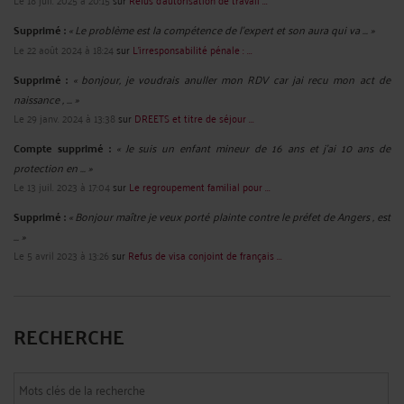
Supprimé :
« Le problème est la compétence de l'expert et son aura qui va ... »
Le 22 août 2024 à 18:24
sur
L'irresponsabilité pénale : ...
Supprimé :
« bonjour, je voudrais anuller mon RDV car jai recu mon act de
naissance , ... »
Le 29 janv. 2024 à 13:38
sur
DREETS et titre de séjour ...
Compte supprimé :
« Je suis un enfant mineur de 16 ans et j'ai 10 ans de
protection en ... »
Le 13 juil. 2023 à 17:04
sur
Le regroupement familial pour ...
Supprimé :
« Bonjour maître je veux porté plainte contre le préfet de Angers , est
... »
Le 5 avril 2023 à 13:26
sur
Refus de visa conjoint de français ...
RECHERCHE