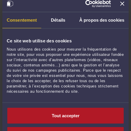
DREETS et titre de séjour "entrepreneur/profession libérale" : que faire avec
un avis défavorable ?
-
Le 16 déc. 2021 à 16:07
Les obligations du commerçant étranger en France
-
Le 28 sept. 2021 à 16:08
Consentement
Détails
À propos des cookies
Quelle distinction entre un abus de faiblesse et un abus frauduleux ?
-
Le 13
sept. 2021 à 18:32
L'apport d'un accord bilatéral en droit des étrangers pour le travail
-
Le 2
Ce site web utilise des cookies
sept. 2021 à 16:54
Nous utilisons des cookies pour mesurer la fréquentation de
La diffamation en ligne au cours d'une enquête préliminaire ou une
notre site, pour vous proposer une expérience utilisateur fondée
information judiciaire
-
Le 3 août 2021 à 17:02
sur l’interactivité avec d’autres plateformes (vidéos, réseaux
sociaux, contenus animés…) ainsi que la gestion et l’analyse
Attaquer la Préfecture devant le Tribunal administratif en responsabilité par
du suivi de nos campagnes publicitaires. Parce que le respect
un étranger
-
Le 26 juil. 2021 à 17:28
de votre vie privée est essentiel pour nous, nous vous laissons
le choix de les accepter, de les refuser tous ou de les
La compétence de la DREETS en droit de l'immigration
-
Le 8 juil. 2021 à 17:46
paramétrer, à l’exception des cookies techniques strictement
Le viol et l'emprise en droit pénal : quelle relation ?
-
Le 28 juin 2021 à 17:36
nécessaires au fonctionnement du site.
Les nouvelles étapes de la demande d'introduction de salarié étranger
-
Le
18 juin 2021 à 19:34
Nouvelle procédure de demande d'autorisation de travail en ligne
-
Le 25
Tout accepter
mai 2021 à 19:20