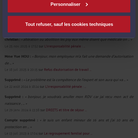
Voir toutes ses publications
Personnaliser
Derniers commentaires
Tout refuser, sauf les cookies techniques
christian :
« altération ou abolition les psy eux même disent que médicale on ... »
Le 25 nov. 2025 à 17:52
sur
L'irresponsabilité pénale : ...
Mme Yue HOU :
« Bonjour, mon employeur m'a fait une demande d'autorisation
de ... »
Le 18 juil. 2025 à 20:15
sur
Refus d’autorisation de travail ...
Supprimé :
« Le problème est la compétence de l'expert et son aura qui va ... »
Le 22 août 2024 à 18:24
sur
L'irresponsabilité pénale : ...
Supprimé :
« bonjour, je voudrais anuller mon RDV car jai recu mon act de
naissance , ... »
Le 29 janv. 2024 à 13:38
sur
DREETS et titre de séjour ...
Compte supprimé :
« Je suis un enfant mineur de 16 ans et j'ai 10 ans de
protection en ... »
Le 13 juil. 2023 à 17:04
sur
Le regroupement familial pour ...