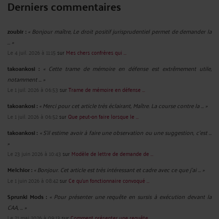
Derniers commentaires
zoubir :
« Bonjour maître, Le droit positif jurisprudentiel permet de demander la
... »
Le 4 juil. 2026 à 11:15
sur
Mes chers confrères qui ...
takoankosi :
« Cette trame de mémoire en défense est extrêmement utile,
notamment ... »
Le 1 juil. 2026 à 06:53
sur
Trame de mémoire en défense ...
takoankosi :
« Merci pour cet article très éclairant, Maître. La course contre la ... »
Le 1 juil. 2026 à 06:52
sur
Que peut-on faire lorsque le ...
takoankosi :
« S’il estime avoir à faire une observation ou une suggestion, c’est ...
»
Le 23 juin 2026 à 10:43
sur
Modèle de lettre de demande de ...
Melchior :
« Bonjour. Cet article est très intéressant et cadre avec ce que j'ai ... »
Le 1 juin 2026 à 08:42
sur
Ce qu’un fonctionnaire convoqué ...
Sprunki Mods :
« Pour présenter une requête en sursis à exécution devant la
CAA, ... »
Le 21 mai 2026 à 09:13
sur
Comment présenter une requête ...