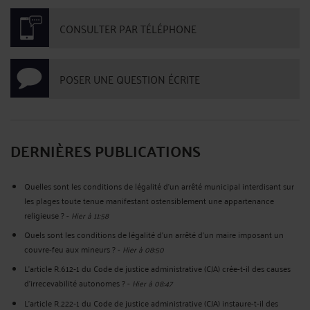
CONSULTER PAR TÉLÉPHONE
POSER UNE QUESTION ÉCRITE
DERNIÈRES PUBLICATIONS
Quelles sont les conditions de légalité d’un arrêté municipal interdisant sur
les plages toute tenue manifestant ostensiblement une appartenance
religieuse ?
-
Hier à 11:58
Quels sont les conditions de légalité d'un arrêté d'un maire imposant un
couvre-feu aux mineurs ?
-
Hier à 08:50
L’article R.612‑1 du Code de justice administrative (CJA) crée-t-il des causes
d’irrecevabilité autonomes ?
-
Hier à 08:47
L’article R.222‑1 du Code de justice administrative (CJA) instaure-t-il des