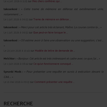
Le 4 juil. 2026 à 11:15
sur
Mes chers confrères qui ...
takoankosi :
« Cette trame de mémoire en défense est extrêmement utile,
notamment ... »
Le 1 juil. 2026 à 06:53
sur
Trame de mémoire en défense ...
takoankosi :
« Merci pour cet article très éclairant, Maître. La course contre la ... »
Le 1 juil. 2026 à 06:52
sur
Que peut-on faire lorsque le ...
takoankosi :
« S’il estime avoir à faire une observation ou une suggestion, c’est ...
»
Le 23 juin 2026 à 10:43
sur
Modèle de lettre de demande de ...
Melchior :
« Bonjour. Cet article est très intéressant et cadre avec ce que j'ai ... »
Le 1 juin 2026 à 08:42
sur
Ce qu’un fonctionnaire convoqué ...
Sprunki Mods :
« Pour présenter une requête en sursis à exécution devant la
CAA, ... »
Le 21 mai 2026 à 09:13
sur
Comment présenter une requête ...
RECHERCHE