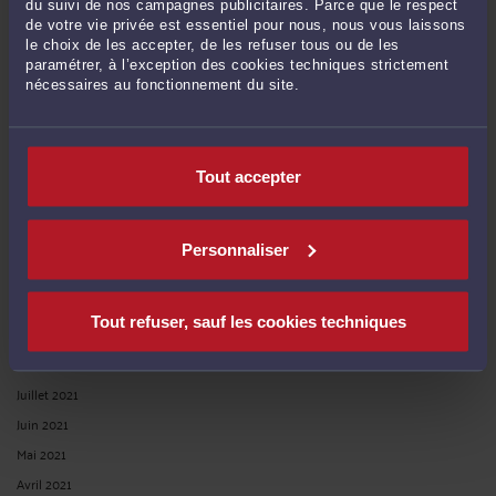
Août 2022
du suivi de nos campagnes publicitaires. Parce que le respect
de votre vie privée est essentiel pour nous, nous vous laissons
Juillet 2022
le choix de les accepter, de les refuser tous ou de les
Juin 2022
paramétrer, à l’exception des cookies techniques strictement
nécessaires au fonctionnement du site.
Mai 2022
Avril 2022
Mars 2022
Tout accepter
Février 2022
Janvier 2022
Décembre 2021
Personnaliser
Novembre 2021
Octobre 2021
Tout refuser, sauf les cookies techniques
Septembre 2021
Août 2021
Juillet 2021
Juin 2021
Mai 2021
Avril 2021