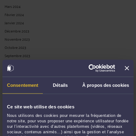
Mars 2024
Février 2024
Janvier 2024
Décembre 2023
Novembre 2023
Octobre 2023
Septembre 2023
Juin 2023
Mai 2023
Avril 2023
Consentement
Détails
À propos des cookies
Mars 2023
Février 2023
Décembre 2022
Ce site web utilise des cookies
Novembre 2022
Nous utilisons des cookies pour mesurer la fréquentation de
Octobre 2022
notre site, pour vous proposer une expérience utilisateur fondée
sur l’interactivité avec d’autres plateformes (vidéos, réseaux
Septembre 2022
sociaux, contenus animés…) ainsi que la gestion et l’analyse