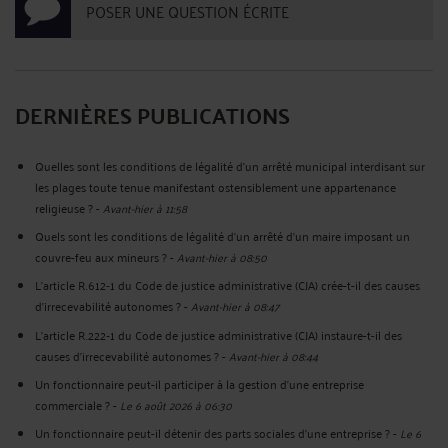
POSER UNE QUESTION ÉCRITE
DERNIÈRES PUBLICATIONS
Quelles sont les conditions de légalité d’un arrêté municipal interdisant sur
les plages toute tenue manifestant ostensiblement une appartenance
religieuse ?
-
Avant-hier à 11:58
Quels sont les conditions de légalité d'un arrêté d'un maire imposant un
couvre-feu aux mineurs ?
-
Avant-hier à 08:50
L’article R.612‑1 du Code de justice administrative (CJA) crée-t-il des causes
d’irrecevabilité autonomes ?
-
Avant-hier à 08:47
L’article R.222‑1 du Code de justice administrative (CJA) instaure-t-il des
causes d’irrecevabilité autonomes ?
-
Avant-hier à 08:44
Un fonctionnaire peut-il participer à la gestion d’une entreprise
commerciale ?
-
Le 6 août 2026 à 06:30
Un fonctionnaire peut-il détenir des parts sociales d’une entreprise ?
-
Le 6