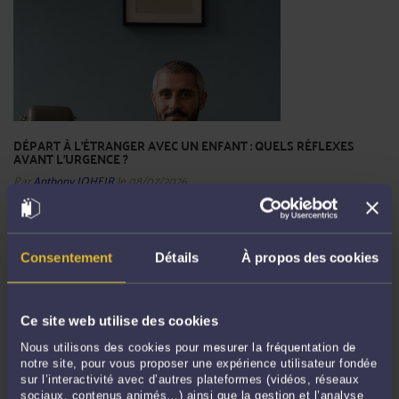
DÉPART À L’ÉTRANGER AVEC UN ENFANT : QUELS RÉFLEXES
AVANT L’URGENCE ?
Par
Anthony JOHEIR
le 08/07/2026
Lorsqu’un parent séparé annonce qu’il souhaite partir à l’étranger avec l’enfant,
l’inquiétude peut devenir immédiate. Le voyage est-il réellement temporaire ?
Existe-t-il un billet retour ? Le parent donne-t-il une adresse précise ? Le
Consentement
Détails
À propos des cookies
passeport de l’enfant a-t-il ...
Lire la suite >
Ce site web utilise des cookies
Nous utilisons des cookies pour mesurer la fréquentation de
notre site, pour vous proposer une expérience utilisateur fondée
sur l’interactivité avec d’autres plateformes (vidéos, réseaux
sociaux, contenus animés…) ainsi que la gestion et l’analyse