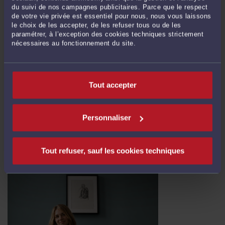
du suivi de nos campagnes publicitaires. Parce que le respect
de votre vie privée est essentiel pour nous, nous vous laissons
le choix de les accepter, de les refuser tous ou de les
paramétrer, à l’exception des cookies techniques strictement
nécessaires au fonctionnement du site.
ENFANT ENLEVÉ PAR L’AUTRE PARENT : QUELS RÉFLEXES
ADOPTER ?
Par
Anthony JOHEIR
le 08/07/2026
Tout accepter
Lorsqu’un enfant n’est pas ramené à l’heure prévue, le parent qui attend peut
très vite se retrouver dans une situation d’angoisse. L’autre parent ne répond
plus. Il donne une explication floue. Il refuse de communiquer une adresse.
Personnaliser
Parfois, il annonce qu’il ne rendra pas l’enfant. ...
Lire la suite >
Tout refuser, sauf les cookies techniques