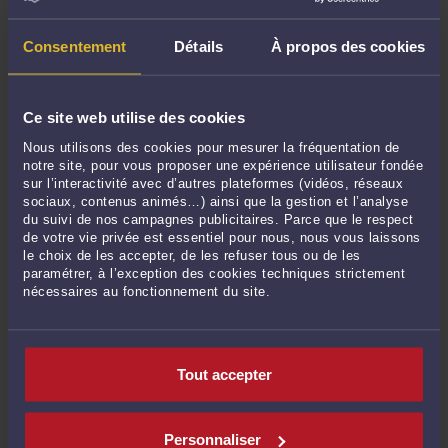
La déspécialisation plénière permet au preneur à bail
commercial, sur sa demande, d’exercer dans les lieux loués
une ou plusieurs activités différentes de celles prévues au
Consentement
Détails
À propos des cookies
bail (C. com., art. L. 145-48).
Ce site web utilise des cookies
Le changement doit être imposé par la conjoncture
Nous utilisons des cookies pour mesurer la fréquentation de
économique et les nécessités de l’organisation rationnelle de
notre site, pour vous proposer une expérience utilisateur fondée
la distribution et ces activités doivent notamment être
sur l’interactivité avec d’autres plateformes (vidéos, réseaux
compatibles avec la destination, les caractères et la situation
sociaux, contenus animés…) ainsi que la gestion et l’analyse
de l’immeuble ou de l’ensemble immobilier.
du suivi de nos campagnes publicitaires. Parce que le respect
de votre vie privée est essentiel pour nous, nous vous laissons
le choix de les accepter, de les refuser tous ou de les
paramétrer, à l’exception des cookies techniques strictement
Exemple habituel et facilement compréhensible:
nécessaires au fonctionnement du site.
Si votre local se situe dans un quartier ou la restauration
connaît un véritable essor, alors qu'il était avant destiné à la
Tout accepter
vente d'objet de décoration, vous ne pourrez demander la
déspécialisaton que si le règlement de copropriété n'interdit
pas l'activité de restauration et si la mise en place d'une
Personnaliser
extraction demeure possible.