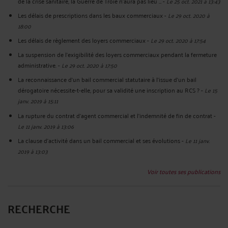
de la crise sanitaire, la Guerre de Troie n’aura pas lieu …
-
Le 25 oct. 2021 à 13:43
Les délais de prescriptions dans les baux commerciaux
-
Le 29 oct. 2020 à
18:00
Les délais de règlement des loyers commerciaux
-
Le 29 oct. 2020 à 17:54
La suspension de l'exigibilité des loyers commerciaux pendant la fermeture
administrative.
-
Le 29 oct. 2020 à 17:50
La reconnaissance d’un bail commercial statutaire à l’issue d’un bail
dérogatoire nécessite-t-elle, pour sa validité une inscription au RCS ?
-
Le 15
janv. 2019 à 15:11
La rupture du contrat d'agent commercial et l'indemnité de fin de contrat
-
Le 11 janv. 2019 à 13:06
La clause d'activité dans un bail commercial et ses évolutions
-
Le 11 janv.
2019 à 13:03
Voir toutes ses publications
RECHERCHE