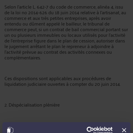
Selon l’article L. 642-7 du code de commerce, alinéa 4, issu
de la loi no 2014-626 du 18 juin 2014 relative à l’artisanat, au
commerce et aux très petites entreprises, après avoir
entendu ou dûment appelé le bailleur, le tribunal de
commerce peut, si un contrat de bail commercial portant sur
un ou plusieurs immeubles ou locaux utilisés pour l’activité
de l’entreprise figure dans le plan de cession, autoriser dans
le jugement arrêtant le plan le repreneur à adjoindre à
l’activité prévue au contrat des activités connexes ou
complémentaires.
Ces dispositions sont applicables aux procédures de
liquidation judiciaire ouvertes à compter du 20 juin 2014.
2. Déspécialisation plénière
A- Définition