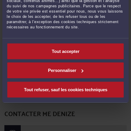
sociaux, contenus animés…) ainsi que la gestion et l’analyse
- Conseil et assistance dans l'achat ou la vente du fonds de commerce ou du
du suivi de nos campagnes publicitaires. Parce que le respect
droit au bail
de votre vie privée est essentiel pour nous, nous vous laissons
le choix de les accepter, de les refuser tous ou de les
- Contentieux du bail commercial (résiliation, loyer, renouvellement, impayés…)
paramétrer, à l’exception des cookies techniques strictement
- Rédaction du contrat de bail commercial
nécessaires au fonctionnement du site.
- Compromis et acte de cession
DROIT DES SOCIÉTÉS COMMERCIALES ET
PROFESSIONNELLES
Tout accepter
Droit des sociétés
- Rédaction des statuts
- Création de sociétés (SARL, SAS, SA,SCI, SCM …)
Personnaliser
- Augmentations de capital
- Cession de parts sociales ou d'actions
- Tenue des registres et rédaction des PV d'assemblée générale (AG)
Tout refuser, sauf les cookies techniques
- Formalités au Registre du Commerce et des Sociétés
- Approbation et dépôt des comptes annuels
CONTACTER ME DENIZE