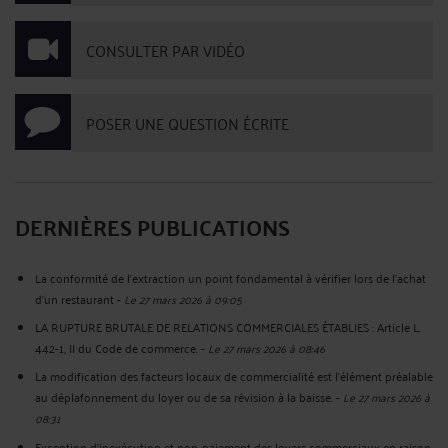
CONSULTER PAR VIDÉO
POSER UNE QUESTION ÉCRITE
DERNIÈRES PUBLICATIONS
La conformité de l'extraction un point fondamental à vérifier lors de l'achat
d'un restaurant
-
Le 27 mars 2026 à 09:05
LA RUPTURE BRUTALE DE RELATIONS COMMERCIALES ÉTABLIES : Article L.
442-1, II du Code de commerce.
-
Le 27 mars 2026 à 08:46
La modification des facteurs locaux de commercialité est l’élément préalable
au déplafonnement du loyer ou de sa révision à la baisse.
-
Le 27 mars 2026 à
08:31
Exception d’inexécution et non-paiement des loyers commerciaux en raison