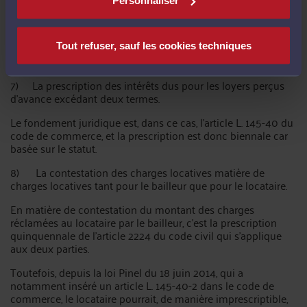
Personnaliser
Elles ne sont pas soumises à la prescription quinquennale
de l'article 2224 du code civil, car elles trouvent leur
fondement non pas dans le statut, mais dans le contrat de
Tout refuser, sauf les cookies techniques
bail (clauses de charges, d'indexation, etc.).
7) La prescription des intérêts dus pour les loyers perçus
d'avance excédant deux termes.
Le fondement juridique est, dans ce cas, l'article L. 145-40 du
code de commerce, et la prescription est donc biennale car
basée sur le statut.
8) La contestation des charges locatives matière de
charges locatives tant pour le bailleur que pour le locataire.
En matière de contestation du montant des charges
réclamées au locataire par le bailleur, c'est la prescription
quinquennale de l'article 2224 du code civil qui s'applique
aux deux parties.
Toutefois, depuis la loi Pinel du 18 juin 2014, qui a
notamment inséré un article L. 145-40-2 dans le code de
commerce, le locataire pourrait, de manière imprescriptible,