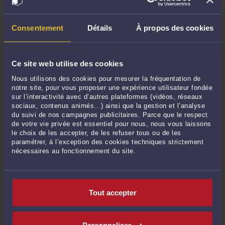
l'article 2224 du code civil (Civ. 3e, 1er oct. 2014, n° 13-16.806)
4) L'action en fixation du loyer du bail renouvelé à la
valeur locative, après revendication par le preneur d'un bail
Consentement
Détails
À propos des cookies
commercial à l'issue d'un bail dérogatoire
L'action en fixation du loyer du bail renouvelé à la valeur
locative, après revendication par le preneur d'un bail
Ce site web utilise des cookies
commercial à l'issue d'un bail dérogatoire, se prescrit par
Nous utilisons des cookies pour mesurer la fréquentation de
deux ans à compter de la date à laquelle le locataire a formé
notre site, pour vous proposer une expérience utilisateur fondée
sa demande, et non à compter de la date de prise d'effet du
sur l’interactivité avec d’autres plateformes (vidéos, réseaux
bail commercial (Civ. 3e, 7 juill. 2016, n° 15-19.485)
sociaux, contenus animés…) ainsi que la gestion et l’analyse
du suivi de nos campagnes publicitaires. Parce que le respect
5) La rétractation de l'offre de paiement d'une indemnité
de votre vie privée est essentiel pour nous, nous vous laissons
d'éviction
le choix de les accepter, de les refuser tous ou de les
paramétrer, à l’exception des cookies techniques strictement
Lorsque le bailleur a fait délivrer congé avec refus de
nécessaires au fonctionnement du site.
renouvellement et offre de paiement de l'indemnité
d'éviction, il peut rétracter cette offre dans les deux ans à
compter de la date à laquelle il a connaissance d'une
infraction suffisamment grave et légitime pour être privative
Tout accepter
de ladite indemnité (Civ. 3e, 9 nov. 2017, n° 16-23.120)
6) Les actions en répétition de l'indu visant une clause du
bail.