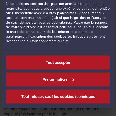
marque.
Nous utilisons des cookies pour mesurer la fréquentation de
notre site, pour vous proposer une expérience utilisateur fondée
sur l’interactivité avec d’autres plateformes (vidéos, réseaux
sociaux, contenus animés…) ainsi que la gestion et l’analyse
3) L'appréciation de l'effet de la modification doit être
du suivi de nos campagnes publicitaires. Parce que le respect
concrète mais objective.
de votre vie privée est essentiel pour nous, nous vous laissons
le choix de les accepter, de les refuser tous ou de les
Pour déterminer si la modification des facteurs locaux peut
paramétrer, à l’exception des cookies techniques strictement
être retenue à l'appui d'un déplafonnement, il faut rechercher
nécessaires au fonctionnement du site.
si celle-ci a eu concrètement un effet sur l'activité
considérée.
L'article R. 145-6 du Code de commerce qui définit la notion
Tout accepter
de « facteurs locaux de commercialité » précise que ces
facteurs dépendent de l'intérêt qu'ils présentent pour le
commerce considéré : le juge doit donc, même d'office,
rechercher si les modifications qu'il retient peuvent avoir un
Personnaliser
intérêt pour l'activité, à défaut de quoi elles ne pourront
donner lieu au déplafonnement.
Tout refuser, sauf les cookies techniques
La Cour de cassation rappelle régulièrement que la
modification matérielle des facteurs locaux de
commercialité doit avoir un intérêt pour le commerce
exploité précisément par le locataire.