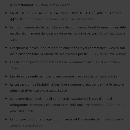
d'un restaurant
-
Le 27 mars 2026 à 09:05
LA RUPTURE BRUTALE DE RELATIONS COMMERCIALES ÉTABLIES : Article L.
442-1, II du Code de commerce.
-
Le 27 mars 2026 à 08:46
La modification des facteurs locaux de commercialité est l’élément préalable
au déplafonnement du loyer ou de sa révision à la baisse.
-
Le 27 mars 2026 à
08:31
Exception d’inexécution et non-paiement des loyers commerciaux en raison
de la crise sanitaire, la Guerre de Troie n’aura pas lieu …
-
Le 25 oct. 2021 à 13:43
Les délais de prescriptions dans les baux commerciaux
-
Le 29 oct. 2020 à
18:00
Les délais de règlement des loyers commerciaux
-
Le 29 oct. 2020 à 17:54
La suspension de l'exigibilité des loyers commerciaux pendant la fermeture
administrative.
-
Le 29 oct. 2020 à 17:50
La reconnaissance d’un bail commercial statutaire à l’issue d’un bail
dérogatoire nécessite-t-elle, pour sa validité une inscription au RCS ?
-
Le 15
janv. 2019 à 15:11
La rupture du contrat d'agent commercial et l'indemnité de fin de contrat
-
Le 11 janv. 2019 à 13:06