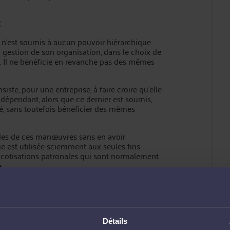
i, n’est soumis à aucun pouvoir hiérarchique.
a gestion de son organisation, dans le choix de
ons. Il ne bénéficie en revanche pas des mêmes
siste, pour une entreprise, à faire croire qu’elle
indépendant, alors que ce dernier est soumis,
ié, sans toutefois bénéficier des mêmes
les de ces manœuvres sans en avoir
ue est utilisée sciemment aux seules fins
 cotisations patronales qui sont normalement
.
us cher que de faire appel à un auto-
sations sociales que cela engendre.
’est pas autonome et qui exerce ses fonctions
 bénéficier des mêmes avantages que ce dernier.
Détails