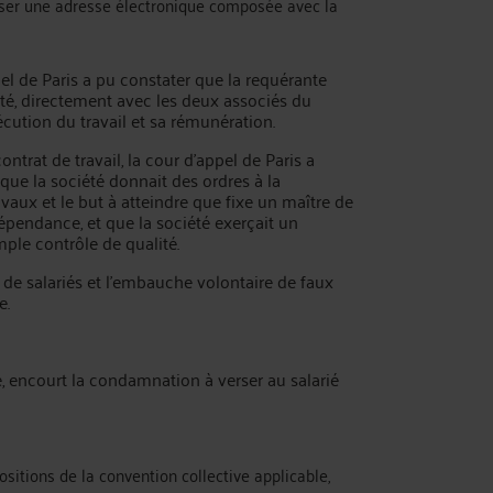
liser une adresse électronique composée avec la
el de Paris a pu constater que la requérante
iété, directement avec les deux associés du
cution du travail et sa rémunération.
ntrat de travail, la cour d’appel de Paris a
r que la société donnait des ordres à la
vaux et le but à atteindre que fixe un maître de
dépendance, et que la société exerçait un
mple contrôle de qualité.
e de salariés et l’embauche volontaire de faux
e.
sé, encourt la condamnation à verser au salarié
sitions de la convention collective applicable,