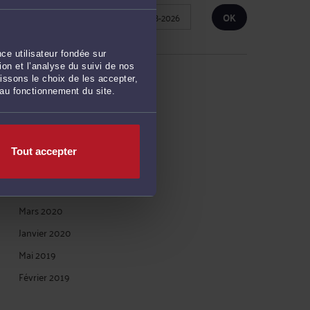
Publié du
au
ce utilisateur fondée sur
on et l’analyse du suivi de nos
ARCHIVES
issons le choix de les accepter,
 au fonctionnement du site.
Janvier 2026
Octobre 2024
Tout accepter
Janvier 2023
Avril 2020
Mars 2020
Janvier 2020
Mai 2019
Février 2019