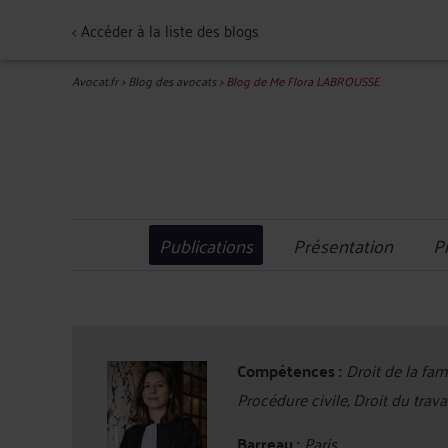
<
Accéder à la liste des blogs
Avocat.fr
>
Blog des avocats
>
Blog de Me Flora LABROUSSE
Publications
Présentation
P
Compétences :
Droit de la fam
Procédure civile, Droit du trav
Barreau :
Paris