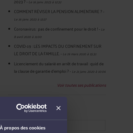
2023 ?
-
Le 16 janv. 2023 à 12:32
COMMENT RÉVISER LA PENSION ALIMENTAIRE ?
-
Le 16 janv. 2023 à 12:27
Coronavirus : pas de confinement pour le droit !
-
Le
8 avril 2020 à 11:00
COVID-19 : LES IMPACTS DU CONFINEMENT SUR
LE DROIT DE LA FAMILLE.
-
Le 19 mars 2020 à 15:31
Licenciement du salarié en arrêt de travail : quid de
la clause de garantie d'emploi ?
-
Le 21 janv. 2020 à 10:06
Voir toutes ses publications
RECHERCHE
À propos des cookies