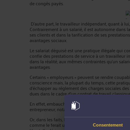
de congés payés.
D’autre part, le travailleur indépendant, quant à lu
Contrairement à un salarié, il est autonome dans l
ses clients et dans la tarification de ses prestati
avantages sociaux.
Le salariat déguisé est une pratique illégale qui con
confie des prestations de service à un travailleur 
dans la réalité, aux mêmes contraintes qu’un salar
avantages.
Certains « employeurs » peuvent se rendre coupab
conscience mais, la plupart du temps, cette pratiq
d’échapper au règlement des charges sociales des
dues dans le cadre d’un contrat de travail classique
En effet, embaucher un salarié revient deux fois pl
entrepreneur, notamment à cause du coût des coti
Or, dans les faits, le travailleur indépendant qui n
comme le ferait un véritable salarié, doit pouvoir
Consentement