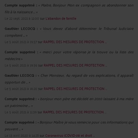
Compte supprimé :
« Maitre, Bonjour Mon ex compagnon as abandonner son
fils à la naissance ... »
Le 22 sept. 2021 à 12:00
sur
L'abandon de famille
Gauthier LECOCQ :
« Vous devez d’abord déterminer le Tribunal Judiciaire
compétent ... »
Le 5 août 2021 à 19:57
sur
RAPPEL DES MESURES DE PROTECTION ...
Compte supprimé :
« merci pour votre réponse je la trouve ou la liste des
médecins »
Le 5 août 2021 à 19:36
sur
RAPPEL DES MESURES DE PROTECTION ...
Gauthier LECOCQ :
« Cher Monsieur, Au regard de vos explications, il apparaît
opportun de ... »
Le 5 août 2021 à 16:20
sur
RAPPEL DES MESURES DE PROTECTION ...
Compte supprimé :
« bonjour mon père est décédé en 2010 laissant à ma mére
un patrimoine ... »
Le 5 août 2021 à 11:39
sur
RAPPEL DES MESURES DE PROTECTION ...
Compte supprimé :
« Bonjour Maître je vous remercie pour ces informations qui
peuvent ... »
Le 13 avril 2020 à 14:28
sur
Coronavirus (COVID-19) et droit ...