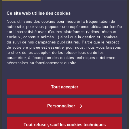
Maître Gauthier LECOCQ,
Avocat au barreau de Versailles et
Fondateur Associé du Cabinet d'avocats BARISEEL-LECOCQ
Ce site web utilise des cookies
& ASSOCIÉS, AARPI Inter-Barreaux inscrite au Barreau de
Versailles
Nous utilisons des cookies pour mesurer la fréquentation de
notre site, pour vous proposer une expérience utilisateur fondée
—
sur l’interactivité avec d’autres plateformes (vidéos, réseaux
sociaux, contenus animés…) ainsi que la gestion et l’analyse
Cabinet de Versailles
du suivi de nos campagnes publicitaires. Parce que le respect
de votre vie privée est essentiel pour nous, nous vous laissons
7, rue des deux Portes – 78000 Versailles
le choix de les accepter, de les refuser tous ou de les
paramétrer, à l’exception des cookies techniques strictement
Case Palais 342
nécessaires au fonctionnement du site.
Cabinet de Seine-Saint-Denis
Tout accepter
10, Grande rue – 93250 Villemomble
Toque 57
Personnaliser
Tél. :
+33 (0)6 73 55 95 46
Tout refuser, sauf les cookies techniques