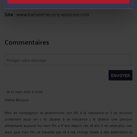
Mail :
contact@grbl-avocats.com
Site
: www.bariseel-lecocq-associes.com
Commentaires
ENVOYER
-
le 22 sept. 2021 à 12:00
Maitre, Bonjour
Mon ex compagnon as abandonner son fils à la naissance or il as reconnu
civilement aussi on s es séparer à sa naissance j ai obtenu une pension
alimentaire aujourd hui mon fils a é" ans depuis ces 18 ans il ne verse plus rien
alors que mon fils ne travaille pas et à ma charge totale a des addictions es