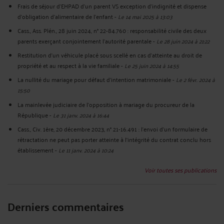
Frais de séjour d'EHPAD d'un parent VS exception d'indignité et dispense
d'obligation d'alimentaire de l'enfant
-
Le 14 mai 2025 à 13:03
Cass., Ass. Plén., 28 juin 2024, n° 22-84.760 : responsabilité civile des deux
parents exerçant conjointement l’autorité parentale
-
Le 28 juin 2024 à 21:22
Restitution d'un véhicule placé sous scellé en cas d'atteinte au droit de
propriété et au respect à la vie familiale
-
Le 25 juin 2024 à 14:55
La nullité du mariage pour défaut d'intention matrimoniale
-
Le 2 févr. 2024 à
15:50
La mainlevée judiciaire de l’opposition à mariage du procureur de la
République
-
Le 31 janv. 2024 à 16:44
Cass., Civ. 1ère, 20 décembre 2023, n° 21-16.491 : l'envoi d'un formulaire de
rétractation ne peut pas porter atteinte à l’intégrité du contrat conclu hors
établissement
-
Le 11 janv. 2024 à 10:24
Voir toutes ses publications
Derniers commentaires