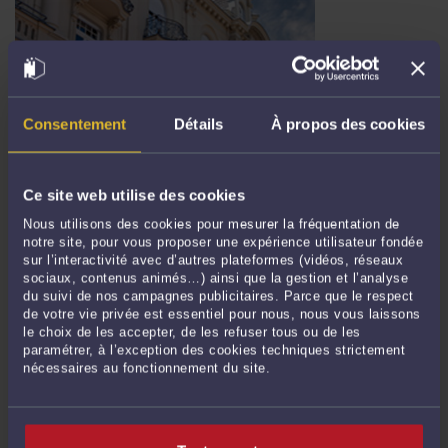
Consentement
Détails
À propos des cookies
CONTRAT DE VENTE IMMOBILIÈRE - L’OPTION DE L’ACQUÉREUR
VICTIME DE LA VENTE DOLOSIVE D’UN APPARTEMENT
Ce site web utilise des cookies
Par
Jessica KABORI
le 03/06/2026
Nous utilisons des cookies pour mesurer la fréquentation de
Les faits : les vendeurs ont acquis un appartement et un emplacement de
notre site, pour vous proposer une expérience utilisateur fondée
stationnement au prix de 615.000€ qu'ils ont revendus aux acquéreurs au prix
sur l’interactivité avec d’autres plateformes (vidéos, réseaux
de 710.000 €. La procédure : les acquéreurs ont assigné les vendeurs en
sociaux, contenus animés…) ainsi que la gestion et l’analyse
du suivi de nos campagnes publicitaires. Parce que le respect
réparation de leurs préjudices sur le fondement du dol, se plaignant du
de votre vie privée est essentiel pour nous, nous vous laissons
comportement ...
Lire la suite >
le choix de les accepter, de les refuser tous ou de les
paramétrer, à l’exception des cookies techniques strictement
nécessaires au fonctionnement du site.