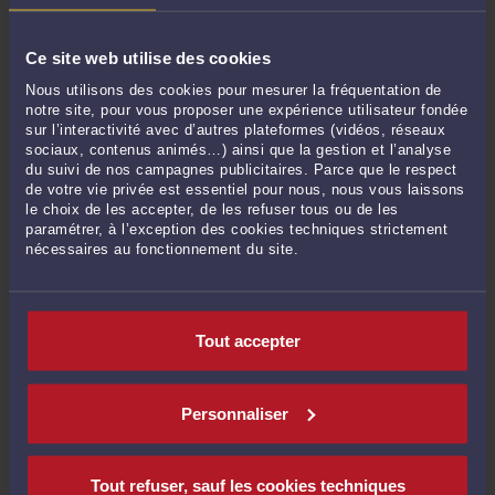
Commentaires
Ce site web utilise des cookies
Nous utilisons des cookies pour mesurer la fréquentation de
notre site, pour vous proposer une expérience utilisateur fondée
sur l’interactivité avec d’autres plateformes (vidéos, réseaux
sociaux, contenus animés…) ainsi que la gestion et l’analyse
ENVOYER
du suivi de nos campagnes publicitaires. Parce que le respect
de votre vie privée est essentiel pour nous, nous vous laissons
le choix de les accepter, de les refuser tous ou de les
Pas de contribution, soyez le premier
paramétrer, à l’exception des cookies techniques strictement
nécessaires au fonctionnement du site.
CONTACTER ME KABORI
Tout accepter
PRENDRE RDV EN CABINET
Personnaliser
CONSULTER PAR VIDÉO
Tout refuser, sauf les cookies techniques