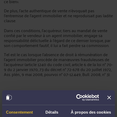
ce bien>.
De plus, l'acte authentique de vente n'évoquait pas
l'entremise de l'agent immobilier et ne reproduisait pas ladite
clause.
Dans ces conditions, l'acquéreur, tiers au mandat de vente
confié par le vendeur à un agent immobilier, engage sa
responsabilité délictuelle à l'égard de ce dernier lorsque, par
son comportement fautif, il lui a fait perdre sa commission.
Tel est le cas lorsque l'absence de droit à rémunération de
l'agent immobilier procède de manœuvres frauduleuses de
l'acquéreur (article 1240 du code civil, article 6 de la loi n° 70-
9 du 2 janvier 1970, 73 du décret n° 72-678 du 20 juillet 1972,
Ass. plén., 9 mai 2008, pourvoi n° 07-12.449, Bull. 2008, n° 3).
Fichier attaché
pourvoi-n°24-10.637-07-05-2026.pdf
61.22 Ko
Consentement
Détails
À propos des cookies