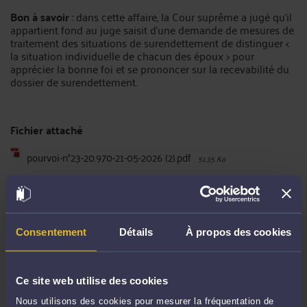
Bon à savoir
: dans cette affaire, la Cour suprême a jugé qu’il
appartient fond au juge saisit d’une demande de mesures de
traitement des situations de surendettement de distinguer <
la situation individuelle de chacun des époux > pour
apprécier la bonne foi et se prononcer sur la recevabilité du
dossier de surendettement.
Fichier attaché
pourvoi-n°23-20.970-21-05-2026 (2).pdf
51.35 Ko
Commentaires
Consentement
Détails
À propos des cookies
Ce site web utilise des cookies
ENVOYER
Nous utilisons des cookies pour mesurer la fréquentation de