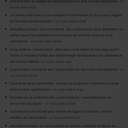
Une précision en matière de cautionnement du prêt à durée déterminée
-
Le
28 juil. 2026 à 19:17
Le vendeur est-il tenu d’une obligation d’information et de conseil à l’égard
de l’acheteur professionnel ?
-
Le 17 juil. 2026 à 19:48
Actualité juridique - bail commercial : les conséquences de la rétractation du
bailleur avant l'acceptation par le preneur de l'offre de vente du local
commercial
-
Le 17 juil. 2026 à 19:40
Jurisprudence - Construction : dans quel cas le maître de l’ouvrage peut-il
résilier le marché à forfait sans dédommager l’entrepreneur des dépenses et
des travaux réalisés
-
Le 17 juil. 2026 à 19:21
Le promoteur immobilier est-il responsable des désordres intermédiaires
-
Le
25 juin 2026 à 20:24
Contrat de vente immobilière - l’option de l’acquéreur victime de la vente
dolosive d’un appartement
-
Le 3 juin 2026 à 20:53
Actualité sur la protection des consommateurs - surendettement des
personnes physiques.
-
Le 3 juin 2026 à 20:49
La protection du mandat pour vendre de l'agent immobilier contre le
vendeur de mauvaise foi
-
Le 3 juin 2026 à 20:37
Actualité juridique - En votre qualité de caution, comment échapper au