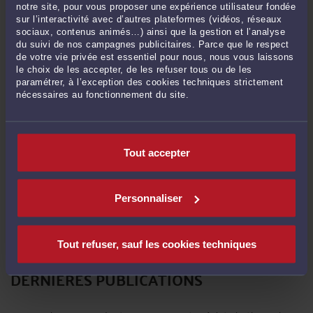
notre site, pour vous proposer une expérience utilisateur fondée
Pas de contribution, soyez le premier
sur l’interactivité avec d’autres plateformes (vidéos, réseaux
sociaux, contenus animés…) ainsi que la gestion et l’analyse
du suivi de nos campagnes publicitaires. Parce que le respect
CONTACTER ME KABORI
de votre vie privée est essentiel pour nous, nous vous laissons
le choix de les accepter, de les refuser tous ou de les
paramétrer, à l’exception des cookies techniques strictement
nécessaires au fonctionnement du site.
PRENDRE RDV EN CABINET
CONSULTER PAR VIDÉO
Tout accepter
Personnaliser
POSER UNE QUESTION ÉCRITE
Tout refuser, sauf les cookies techniques
DERNIÈRES PUBLICATIONS