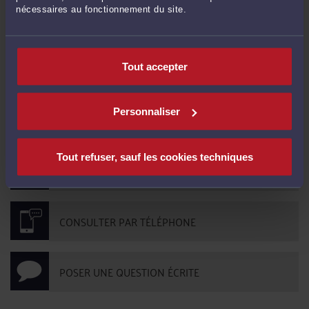
nécessaires au fonctionnement du site.
ENVOYER
Tout accepter
Pas de contribution, soyez le premier
Personnaliser
CONTACTER ME CHASTEAU
Tout refuser, sauf les cookies techniques
PRENDRE RDV EN CABINET
CONSULTER PAR TÉLÉPHONE
POSER UNE QUESTION ÉCRITE