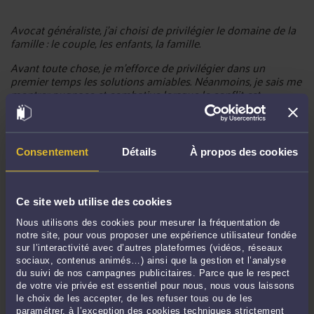
Avocat généraliste, j'ai choisi de privilégier le domaine de la
famille : le couple, les enfants, la famille.
Avant toute chose, je m'efforce de privilégier dans un
premier temps les solutions amiables. Néanmoins, je sais me
montrer pugnace et combative lorsque le conflit est
inévitable ou qu'une situation de blocage menace de ralentir
ou de perturber le déroulement normal d'une procédure.
De nombreuses années d'expérience au service de votre
Consentement
Détails
À propos des cookies
dossier. Prenez rendez-vous avec mon cabinet via les liens
de ce blog.
Ce site web utilise des cookies
Nous utilisons des cookies pour mesurer la fréquentation de
notre site, pour vous proposer une expérience utilisateur fondée
sur l’interactivité avec d’autres plateformes (vidéos, réseaux
sociaux, contenus animés…) ainsi que la gestion et l’analyse
du suivi de nos campagnes publicitaires. Parce que le respect
Commentaires
de votre vie privée est essentiel pour nous, nous vous laissons
le choix de les accepter, de les refuser tous ou de les
paramétrer, à l’exception des cookies techniques strictement