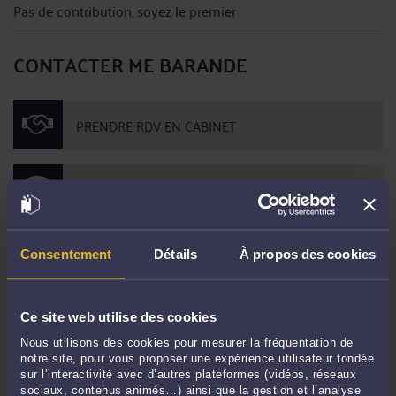
Pas de contribution, soyez le premier
CONTACTER ME BARANDE
PRENDRE RDV EN CABINET
POSER UNE QUESTION ÉCRITE
Consentement
Détails
À propos des cookies
DERNIÈRES PUBLICATIONS
Ce site web utilise des cookies
L'Importance du contradictoire dans la révocation d'un président de SAS.
-
Nous utilisons des cookies pour mesurer la fréquentation de
Le 6 déc. 2023 à 11:53
notre site, pour vous proposer une expérience utilisateur fondée
Refus de remboursement d'un compte courant d'associé
-
Le 7 sept. 2021 à
sur l’interactivité avec d’autres plateformes (vidéos, réseaux
16:10
sociaux, contenus animés…) ainsi que la gestion et l’analyse