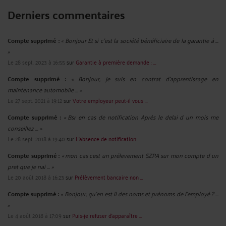
Derniers commentaires
Compte supprimé :
« Bonjour Et si c'est la société bénéficiaire de la garantie à ...
»
Le 28 sept. 2023 à 16:55
sur
Garantie à première demande : ...
Compte supprimé :
« Bonjour, je suis en contrat d'apprentissage en
maintenance automobile ... »
Le 27 sept. 2021 à 19:12
sur
Votre employeur peut-il vous ...
Compte supprimé :
« Bsr en cas de notification Après le delai d un mois me
conseillez ... »
Le 28 sept. 2018 à 19:40
sur
L’absence de notification ...
Compte supprimé :
« mon cas cest un prélevement SZPA sur mon compte d un
pret que je nai ... »
Le 20 août 2018 à 16:23
sur
Prélèvement bancaire non ...
Compte supprimé :
« Bonjour, qu'en est il des noms et prénoms de l'employé ? ...
»
Le 4 août 2018 à 17:09
sur
Puis-je refuser d’apparaître ...