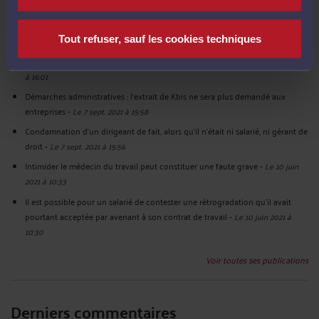
Si un exemplaire du mandat n’est pas remis au mandant, la clause
d’exclusivité ou pénale ne pourra pas s’appliquer.
-
Le 7 sept. 2021 à 16:05
Tout refuser, sauf les cookies techniques
La responsabilité de l’ancien gérant d’une SCI
-
Le 7 sept. 2021 à 16:03
Vidéosurveillance, mode de preuve et licenciement injustifié
-
Le 7 sept. 2021
à 16:01
Démarches administratives : l’extrait de Kbis ne sera plus demandé aux
entreprises
-
Le 7 sept. 2021 à 15:58
Condamnation d’un dirigeant de fait, alors qu’il n’était ni salarié, ni gérant de
droit
-
Le 7 sept. 2021 à 15:56
Intimider le médecin du travail peut constituer une faute grave
-
Le 10 juin
2021 à 10:33
Il est possible pour un salarié de contester une rétrogradation qu’il avait
pourtant acceptée par avenant à son contrat de travail
-
Le 10 juin 2021 à
10:30
Voir toutes ses publications
Derniers commentaires