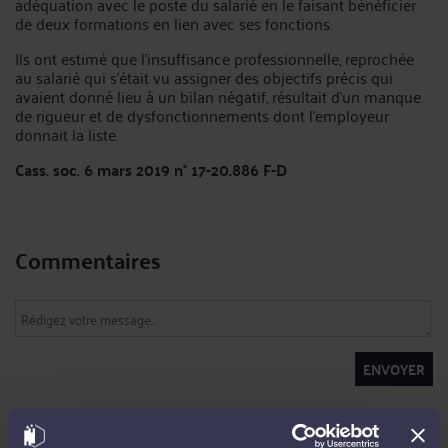
adéquation avec le poste du salarié en le faisant bénéficier
de deux formations en lien avec ses fonctions.
Ils ont estimé que l’insuffisance professionnelle, reprochée
au salarié qui s’était vu assigner des objectifs précis qui
avaient donné lieu à un bilan négatif, résultait d’un manque
de rigueur et de dysfonctionnements dont l’employeur
donnait la liste.
Cass. soc. 6 mars 2019 n° 17-20.886 F-D
Commentaires
ENVOYER
Pas de contribution, soyez le premier