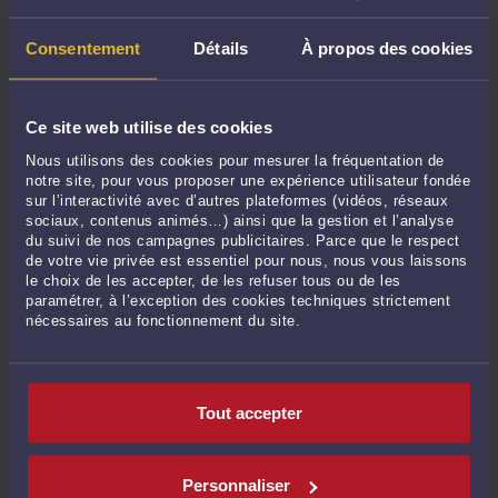
CONTACTER ME BARANDE
Consentement
Détails
À propos des cookies
PRENDRE RDV EN CABINET
Ce site web utilise des cookies
Nous utilisons des cookies pour mesurer la fréquentation de
notre site, pour vous proposer une expérience utilisateur fondée
POSER UNE QUESTION ÉCRITE
sur l’interactivité avec d’autres plateformes (vidéos, réseaux
sociaux, contenus animés…) ainsi que la gestion et l’analyse
du suivi de nos campagnes publicitaires. Parce que le respect
de votre vie privée est essentiel pour nous, nous vous laissons
le choix de les accepter, de les refuser tous ou de les
DERNIÈRES PUBLICATIONS
paramétrer, à l’exception des cookies techniques strictement
nécessaires au fonctionnement du site.
L'Importance du contradictoire dans la révocation d'un président de SAS.
-
Le 6 déc. 2023 à 11:53
Tout accepter
Refus de remboursement d'un compte courant d'associé
-
Le 7 sept. 2021 à
16:10
Avis du médecin du travail et délai de recours
-
Le 7 sept. 2021 à 16:07
Personnaliser