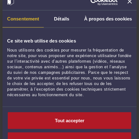
Avis du médecin du travail et délai de recours
-
Le 7 sept. 2021 à 16:07
Si un exemplaire du mandat n’est pas remis au mandant, la clause
Consentement
Détails
À propos des cookies
d’exclusivité ou pénale ne pourra pas s’appliquer.
-
Le 7 sept. 2021 à 16:05
La responsabilité de l’ancien gérant d’une SCI
-
Le 7 sept. 2021 à 16:03
Vidéosurveillance, mode de preuve et licenciement injustifié
-
Le 7 sept. 2021
Ce site web utilise des cookies
à 16:01
Nous utilisons des cookies pour mesurer la fréquentation de
Démarches administratives : l’extrait de Kbis ne sera plus demandé aux
notre site, pour vous proposer une expérience utilisateur fondée
entreprises
-
Le 7 sept. 2021 à 15:58
sur l’interactivité avec d’autres plateformes (vidéos, réseaux
sociaux, contenus animés…) ainsi que la gestion et l’analyse
Condamnation d’un dirigeant de fait, alors qu’il n’était ni salarié, ni gérant de
du suivi de nos campagnes publicitaires. Parce que le respect
droit
-
Le 7 sept. 2021 à 15:56
de votre vie privée est essentiel pour nous, nous vous laissons
Intimider le médecin du travail peut constituer une faute grave
-
Le 10 juin
le choix de les accepter, de les refuser tous ou de les
2021 à 10:33
paramétrer, à l’exception des cookies techniques strictement
nécessaires au fonctionnement du site.
Il est possible pour un salarié de contester une rétrogradation qu’il avait
pourtant acceptée par avenant à son contrat de travail
-
Le 10 juin 2021 à
10:30
Tout accepter
Voir toutes ses publications