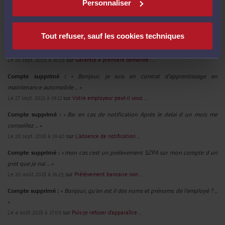
Personnaliser
Derniers commentaires
Tout refuser, sauf les cookies techniques
Compte supprimé :
« Bonjour Et si c'est la société bénéficiaire de la garantie à ...
»
Le 28 sept. 2023 à 16:55
sur
Garantie à première demande : ...
Compte supprimé :
« Bonjour, je suis en contrat d'apprentissage en
maintenance automobile ... »
Le 27 sept. 2021 à 19:12
sur
Votre employeur peut-il vous ...
Compte supprimé :
« Bsr en cas de notification Après le delai d un mois me
conseillez ... »
Le 28 sept. 2018 à 19:40
sur
L’absence de notification ...
Compte supprimé :
« mon cas cest un prélevement SZPA sur mon compte d un
pret que je nai ... »
Le 20 août 2018 à 16:23
sur
Prélèvement bancaire non ...
Compte supprimé :
« Bonjour, qu'en est il des noms et prénoms de l'employé ? ...
»
Le 4 août 2018 à 17:09
sur
Puis-je refuser d’apparaître ...