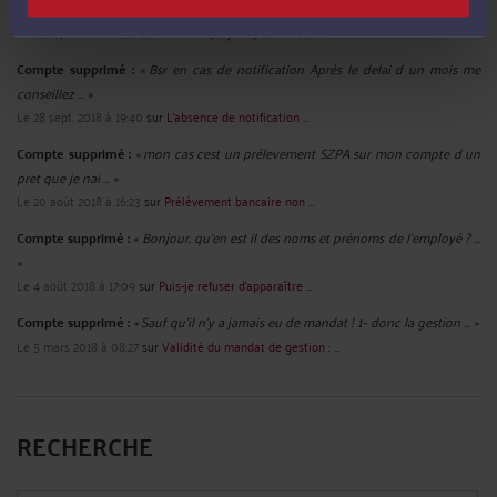
maintenance automobile ... »
Le 27 sept. 2021 à 19:12
sur
Votre employeur peut-il vous ...
Compte supprimé :
« Bsr en cas de notification Après le delai d un mois me
conseillez ... »
Le 28 sept. 2018 à 19:40
sur
L’absence de notification ...
Compte supprimé :
« mon cas cest un prélevement SZPA sur mon compte d un
pret que je nai ... »
Le 20 août 2018 à 16:23
sur
Prélèvement bancaire non ...
Compte supprimé :
« Bonjour, qu'en est il des noms et prénoms de l'employé ? ...
»
Le 4 août 2018 à 17:09
sur
Puis-je refuser d’apparaître ...
Compte supprimé :
« Sauf qu'il n'y a jamais eu de mandat ! 1- donc la gestion ... »
Le 5 mars 2018 à 08:27
sur
Validité du mandat de gestion : ...
RECHERCHE