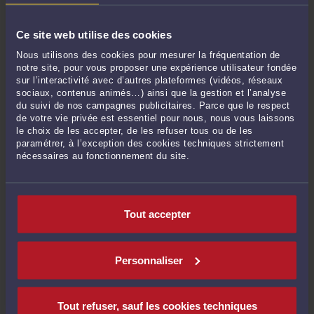
Démarches administratives : l’extrait de Kbis ne sera plus demandé aux
entreprises
-
Le 7 sept. 2021 à 15:58
Ce site web utilise des cookies
Condamnation d’un dirigeant de fait, alors qu’il n’était ni salarié, ni gérant de
droit
-
Le 7 sept. 2021 à 15:56
Nous utilisons des cookies pour mesurer la fréquentation de
notre site, pour vous proposer une expérience utilisateur fondée
Intimider le médecin du travail peut constituer une faute grave
-
Le 10 juin
sur l’interactivité avec d’autres plateformes (vidéos, réseaux
2021 à 10:33
sociaux, contenus animés…) ainsi que la gestion et l’analyse
Il est possible pour un salarié de contester une rétrogradation qu’il avait
du suivi de nos campagnes publicitaires. Parce que le respect
de votre vie privée est essentiel pour nous, nous vous laissons
pourtant acceptée par avenant à son contrat de travail
-
Le 10 juin 2021 à
le choix de les accepter, de les refuser tous ou de les
10:30
paramétrer, à l’exception des cookies techniques strictement
nécessaires au fonctionnement du site.
Voir toutes ses publications
Derniers commentaires
Tout accepter
Compte supprimé :
« Bonjour Et si c'est la société bénéficiaire de la garantie à ...
Personnaliser
»
Le 28 sept. 2023 à 16:55
sur
Garantie à première demande : ...
Compte supprimé :
« Bonjour, je suis en contrat d'apprentissage en
Tout refuser, sauf les cookies techniques