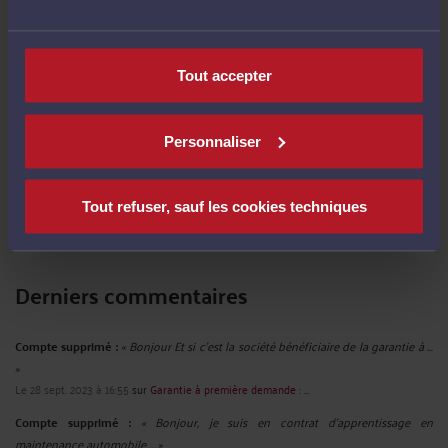
entreprises
-
Le 7 sept. 2021 à 15:58
Condamnation d’un dirigeant de fait, alors qu’il n’était ni salarié, ni gérant de
droit
-
Le 7 sept. 2021 à 15:56
Tout accepter
Intimider le médecin du travail peut constituer une faute grave
-
Le 10 juin
2021 à 10:33
Il est possible pour un salarié de contester une rétrogradation qu’il avait
Personnaliser
pourtant acceptée par avenant à son contrat de travail
-
Le 10 juin 2021 à
10:30
Tout refuser, sauf les cookies techniques
Voir toutes ses publications
Derniers commentaires
Compte supprimé :
« Bonjour Et si c'est la société bénéficiaire de la garantie à ...
»
Le 28 sept. 2023 à 16:55
sur
Garantie à première demande : ...
Compte supprimé :
« Bonjour, je suis en contrat d'apprentissage en
maintenance automobile ... »