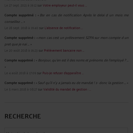
Le 27 sept. 2021 à 19:12
sur
Votre employeur peut-il vous ...
Compte supprimé :
« Bsr en cas de notification Après le delai d un mois me
conseillez ... »
Le 28 sept. 2018 à 19:40
sur
L’absence de notification ...
Compte supprimé :
« mon cas cest un prélevement SZPA sur mon compte d un
pret que je nai ... »
Le 20 août 2018 à 16:23
sur
Prélèvement bancaire non ...
Compte supprimé :
« Bonjour, qu'en est il des noms et prénoms de l'employé ? ...
»
Le 4 août 2018 à 17:09
sur
Puis-je refuser d’apparaître ...
Compte supprimé :
« Sauf qu'il n'y a jamais eu de mandat ! 1- donc la gestion ... »
Le 5 mars 2018 à 08:27
sur
Validité du mandat de gestion : ...
RECHERCHE