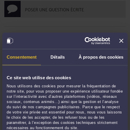
POSER UNE QUESTION ÉCRITE
DERNIÈRES PUBLICATIONS
L'Importance du contradictoire dans la révocation d'un président de SAS.
-
Consentement
Détails
À propos des cookies
Le 6 déc. 2023 à 11:53
Refus de remboursement d'un compte courant d'associé
-
Le 7 sept. 2021 à
16:10
Ce site web utilise des cookies
Avis du médecin du travail et délai de recours
-
Le 7 sept. 2021 à 16:07
Nous utilisons des cookies pour mesurer la fréquentation de
Si un exemplaire du mandat n’est pas remis au mandant, la clause
notre site, pour vous proposer une expérience utilisateur fondée
d’exclusivité ou pénale ne pourra pas s’appliquer.
-
Le 7 sept. 2021 à 16:05
sur l’interactivité avec d’autres plateformes (vidéos, réseaux
sociaux, contenus animés…) ainsi que la gestion et l’analyse
La responsabilité de l’ancien gérant d’une SCI
-
Le 7 sept. 2021 à 16:03
du suivi de nos campagnes publicitaires. Parce que le respect
de votre vie privée est essentiel pour nous, nous vous laissons
Vidéosurveillance, mode de preuve et licenciement injustifié
-
Le 7 sept. 2021
le choix de les accepter, de les refuser tous ou de les
à 16:01
paramétrer, à l’exception des cookies techniques strictement
Démarches administratives : l’extrait de Kbis ne sera plus demandé aux
nécessaires au fonctionnement du site.