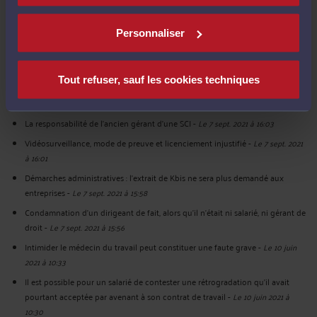
Le 6 déc. 2023 à 11:53
Refus de remboursement d'un compte courant d'associé
-
Le 7 sept. 2021 à
Personnaliser
16:10
Avis du médecin du travail et délai de recours
-
Le 7 sept. 2021 à 16:07
Tout refuser, sauf les cookies techniques
Si un exemplaire du mandat n’est pas remis au mandant, la clause
d’exclusivité ou pénale ne pourra pas s’appliquer.
-
Le 7 sept. 2021 à 16:05
La responsabilité de l’ancien gérant d’une SCI
-
Le 7 sept. 2021 à 16:03
Vidéosurveillance, mode de preuve et licenciement injustifié
-
Le 7 sept. 2021
à 16:01
Démarches administratives : l’extrait de Kbis ne sera plus demandé aux
entreprises
-
Le 7 sept. 2021 à 15:58
Condamnation d’un dirigeant de fait, alors qu’il n’était ni salarié, ni gérant de
droit
-
Le 7 sept. 2021 à 15:56
Intimider le médecin du travail peut constituer une faute grave
-
Le 10 juin
2021 à 10:33
Il est possible pour un salarié de contester une rétrogradation qu’il avait
pourtant acceptée par avenant à son contrat de travail
-
Le 10 juin 2021 à
10:30