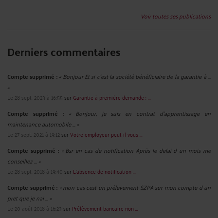
Voir toutes ses publications
Derniers commentaires
Compte supprimé :
« Bonjour Et si c'est la société bénéficiaire de la garantie à ...
»
Le 28 sept. 2023 à 16:55
sur
Garantie à première demande : ...
Compte supprimé :
« Bonjour, je suis en contrat d'apprentissage en
maintenance automobile ... »
Le 27 sept. 2021 à 19:12
sur
Votre employeur peut-il vous ...
Compte supprimé :
« Bsr en cas de notification Après le delai d un mois me
conseillez ... »
Le 28 sept. 2018 à 19:40
sur
L’absence de notification ...
Compte supprimé :
« mon cas cest un prélevement SZPA sur mon compte d un
pret que je nai ... »
Le 20 août 2018 à 16:23
sur
Prélèvement bancaire non ...