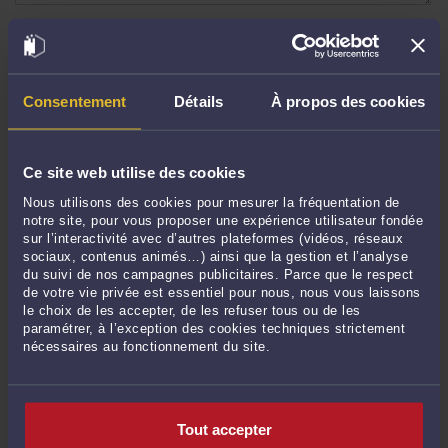
ENVOYER
Pas de contribution, soyez le premier
Consentement
Détails
À propos des cookies
CONTACTER ME BARANDE
Ce site web utilise des cookies
Nous utilisons des cookies pour mesurer la fréquentation de
PRENDRE RDV EN CABINET
notre site, pour vous proposer une expérience utilisateur fondée
sur l’interactivité avec d’autres plateformes (vidéos, réseaux
sociaux, contenus animés…) ainsi que la gestion et l’analyse
du suivi de nos campagnes publicitaires. Parce que le respect
POSER UNE QUESTION ÉCRITE
de votre vie privée est essentiel pour nous, nous vous laissons
le choix de les accepter, de les refuser tous ou de les
paramétrer, à l’exception des cookies techniques strictement
nécessaires au fonctionnement du site.
DERNIÈRES PUBLICATIONS
Tout accepter
L'Importance du contradictoire dans la révocation d'un président de SAS.
-