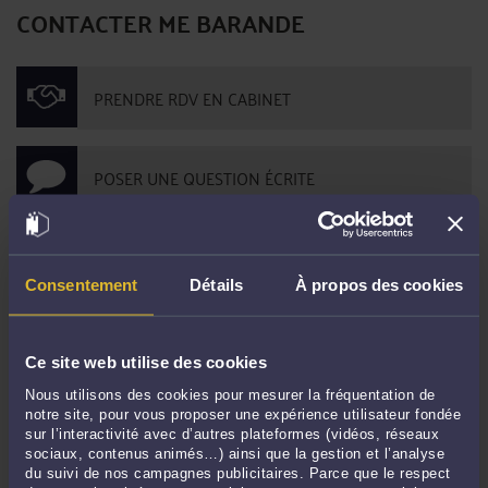
CONTACTER ME BARANDE
PRENDRE RDV EN CABINET
POSER UNE QUESTION ÉCRITE
DERNIÈRES PUBLICATIONS
Consentement
Détails
À propos des cookies
L'Importance du contradictoire dans la révocation d'un président de SAS.
-
Ce site web utilise des cookies
Le 6 déc. 2023 à 11:53
Nous utilisons des cookies pour mesurer la fréquentation de
Refus de remboursement d'un compte courant d'associé
-
Le 7 sept. 2021 à
notre site, pour vous proposer une expérience utilisateur fondée
16:10
sur l’interactivité avec d’autres plateformes (vidéos, réseaux
Avis du médecin du travail et délai de recours
-
Le 7 sept. 2021 à 16:07
sociaux, contenus animés…) ainsi que la gestion et l’analyse
du suivi de nos campagnes publicitaires. Parce que le respect
Si un exemplaire du mandat n’est pas remis au mandant, la clause