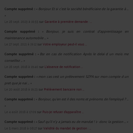
Compte supprimé :
« Bonjour Et si c'est la société bénéficiaire de la garantie à ...
»
Le 28 sept. 2023 à 16:55
sur
Garantie à première demande : ...
Compte supprimé :
« Bonjour, je suis en contrat d'apprentissage en
maintenance automobile ... »
Le 27 sept. 2021 à 19:12
sur
Votre employeur peut-il vous ...
Compte supprimé :
« Bsr en cas de notification Après le delai d un mois me
conseillez ... »
Le 28 sept. 2018 à 19:40
sur
L’absence de notification ...
Compte supprimé :
« mon cas cest un prélevement SZPA sur mon compte d un
pret que je nai ... »
Le 20 août 2018 à 16:23
sur
Prélèvement bancaire non ...
Compte supprimé :
« Bonjour, qu'en est il des noms et prénoms de l'employé ? ...
»
Le 4 août 2018 à 17:09
sur
Puis-je refuser d’apparaître ...
Compte supprimé :
« Sauf qu'il n'y a jamais eu de mandat ! 1- donc la gestion ... »
Le 5 mars 2018 à 08:27
sur
Validité du mandat de gestion : ...