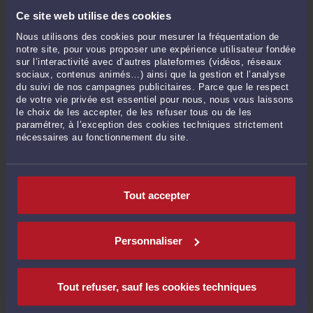
Novembre 2023
Ce site web utilise des cookies
Octobre 2023
Nous utilisons des cookies pour mesurer la fréquentation de
Septembre 2023
notre site, pour vous proposer une expérience utilisateur fondée
sur l’interactivité avec d’autres plateformes (vidéos, réseaux
Août 2023
sociaux, contenus animés…) ainsi que la gestion et l’analyse
Juillet 2023
du suivi de nos campagnes publicitaires. Parce que le respect
de votre vie privée est essentiel pour nous, nous vous laissons
Juin 2023
le choix de les accepter, de les refuser tous ou de les
Mai 2023
paramétrer, à l’exception des cookies techniques strictement
nécessaires au fonctionnement du site.
Avril 2023
Mars 2023
Février 2023
Tout accepter
Janvier 2023
Décembre 2022
Novembre 2022
Personnaliser
Octobre 2022
Septembre 2022
Tout refuser, sauf les cookies techniques
Août 2022