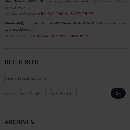
Mme Nathalie VASSEUR :
« Bonjour, J’offre des crédits à court, moyen et long
terme à un ... »
Le 6 janv. 2026 à 11:44
sur
BANQUE - ANOMALIES APPARENTES ...
illuminatib53 :
« JOIN THE ILLUMINATI666 BROTHERHOOD?!!! contact us on
+2349017887682 ... »
Le 2 janv. 2026 à 08:15
sur
CAUTIONNEMENT : PRINCIPE DE ...
RECHERCHE
Publié du
au
ARCHIVES