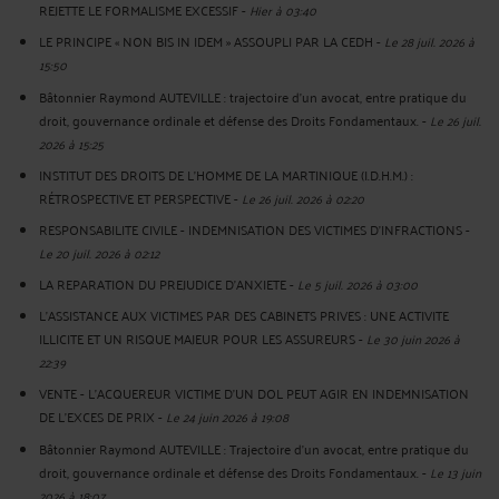
REJETTE LE FORMALISME EXCESSIF
-
Hier à 03:40
LE PRINCIPE « NON BIS IN IDEM » ASSOUPLI PAR LA CEDH
-
Le 28 juil. 2026 à
15:50
Bâtonnier Raymond AUTEVILLE : trajectoire d’un avocat, entre pratique du
droit, gouvernance ordinale et défense des Droits Fondamentaux.
-
Le 26 juil.
2026 à 15:25
INSTITUT DES DROITS DE L'HOMME DE LA MARTINIQUE (I.D.H.M.) :
RÉTROSPECTIVE ET PERSPECTIVE
-
Le 26 juil. 2026 à 02:20
RESPONSABILITE CIVILE - INDEMNISATION DES VICTIMES D'INFRACTIONS
-
Le 20 juil. 2026 à 02:12
LA REPARATION DU PREJUDICE D’ANXIETE
-
Le 5 juil. 2026 à 03:00
L'ASSISTANCE AUX VICTIMES PAR DES CABINETS PRIVES : UNE ACTIVITE
ILLICITE ET UN RISQUE MAJEUR POUR LES ASSUREURS
-
Le 30 juin 2026 à
22:39
VENTE - L'ACQUEREUR VICTIME D'UN DOL PEUT AGIR EN INDEMNISATION
DE L'EXCES DE PRIX
-
Le 24 juin 2026 à 19:08
Bâtonnier Raymond AUTEVILLE : Trajectoire d’un avocat, entre pratique du
droit, gouvernance ordinale et défense des Droits Fondamentaux.
-
Le 13 juin
2026 à 18:07