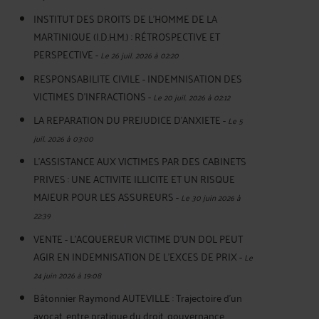
INSTITUT DES DROITS DE L'HOMME DE LA
MARTINIQUE (I.D.H.M.) : RÉTROSPECTIVE ET
PERSPECTIVE
-
Le 26 juil. 2026 à 02:20
RESPONSABILITE CIVILE - INDEMNISATION DES
VICTIMES D'INFRACTIONS
-
Le 20 juil. 2026 à 02:12
LA REPARATION DU PREJUDICE D’ANXIETE
-
Le 5
juil. 2026 à 03:00
L'ASSISTANCE AUX VICTIMES PAR DES CABINETS
PRIVES : UNE ACTIVITE ILLICITE ET UN RISQUE
MAJEUR POUR LES ASSUREURS
-
Le 30 juin 2026 à
22:39
VENTE - L'ACQUEREUR VICTIME D'UN DOL PEUT
AGIR EN INDEMNISATION DE L'EXCES DE PRIX
-
Le
24 juin 2026 à 19:08
Bâtonnier Raymond AUTEVILLE : Trajectoire d’un
avocat, entre pratique du droit, gouvernance