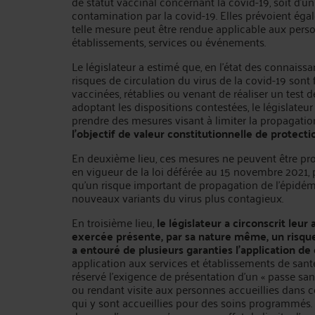
de statut vaccinal concernant la covid-19, soit d'un
contamination par la covid-19. Elles prévoient ég
telle mesure peut être rendue applicable aux perso
établissements, services ou événements.
Le législateur a estimé que, en l'état des connaissa
risques de circulation du virus de la covid-19 son
vaccinées, rétablies ou venant de réaliser un test d
adoptant les dispositions contestées, le législate
prendre des mesures visant à limiter la propagatio
l'objectif de valeur constitutionnelle de protecti
En deuxième lieu, ces mesures ne peuvent être pron
en vigueur de la loi déférée au 15 novembre 2021, p
qu'un risque important de propagation de l'épidémie
nouveaux variants du virus plus contagieux.
En troisième lieu,
le législateur a circonscrit leur 
exercée présente, par sa nature même, un risque p
a entouré de plusieurs garanties l'application d
application aux services et établissements de santé
réservé l'exigence de présentation d'un « passe s
ou rendant visite aux personnes accueillies dans ce
qui y sont accueillies pour des soins programmés. 