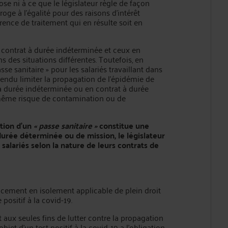
pose ni à ce que le législateur règle de façon
éroge à l'égalité pour des raisons d'intérêt
férence de traitement qui en résulte soit en
n contrat à durée indéterminée et ceux en
 des situations différentes. Toutefois, en
se sanitaire » pour les salariés travaillant dans
ntendu limiter la propagation de l'épidémie de
at à durée indéterminée ou en contrat à durée
même risque de contamination ou de
ation d'un
« passe sanitaire »
constitue une
durée déterminée ou de mission, le législateur
 salariés selon la nature de leurs contrats de
placement en isolement applicable de plein droit
positif à la covid-19.
 aux seules fins de lutter contre la propagation
bjet d'un test positif à la covid-19 a l'obligation