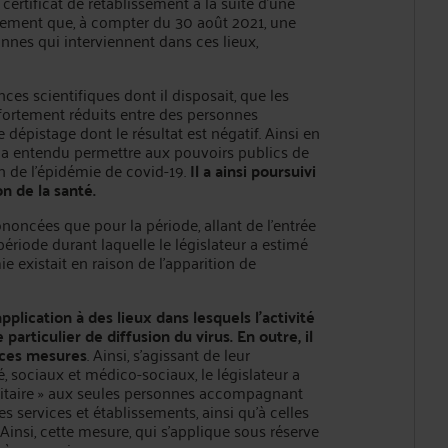
 certificat de rétablissement à la suite d'une
alement que, à compter du 30 août 2021, une
nnes qui interviennent dans ces lieux,
nces scientifiques dont il disposait, que les
t fortement réduits entre des personnes
e dépistage dont le résultat est négatif. Ainsi en
ur a entendu permettre aux pouvoirs publics de
n de l'épidémie de covid-19.
Il a ainsi poursuivi
on de la santé.
oncées que pour la période, allant de l'entrée
ériode durant laquelle le législateur a estimé
 existait en raison de l'apparition de
application à des lieux dans lesquels l'activité
articulier de diffusion du virus. En outre, il
e ces mesures
. Ainsi, s'agissant de leur
, sociaux et médico-sociaux, le législateur a
anitaire » aux seules personnes accompagnant
s services et établissements, ainsi qu'à celles
Ainsi, cette mesure, qui s'applique sous réserve