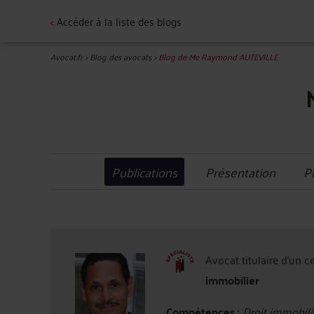
<
Accéder à la liste des blogs
Avocat.fr
>
Blog des avocats
>
Blog de Me Raymond AUTEVILLE
Publications
Présentation
P
Avocat titulaire d'un c
immobilier
Compétences :
Droit immobilie