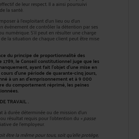
fectif de leur respect. Il a ainsi poursuivi
de la santé.
imposer à l'exploitant d'un lieu ou d'un
n événement de contrôler la détention par ses
ou numérique. S'il peut en résulter une charge
n de la situation de chaque client peut être mise
nce du principe de proportionnalité des
de 1789, le Conseil constitutionnel juge que les
manquement, ayant fait l'objet d'une mise en
u cours d'une période de quarante-cinq jours,
damné à un an d'emprisonnement et à 9 000
ture du comportement réprimé, les peines
tionnées.
E TRAVAIL .
ntrat à durée déterminée ou de mission d'un
at ou résultat requis pour l'obtention du
« passe
tiative de l'employeur.
oit être la même pour tous, soit qu'elle protège,