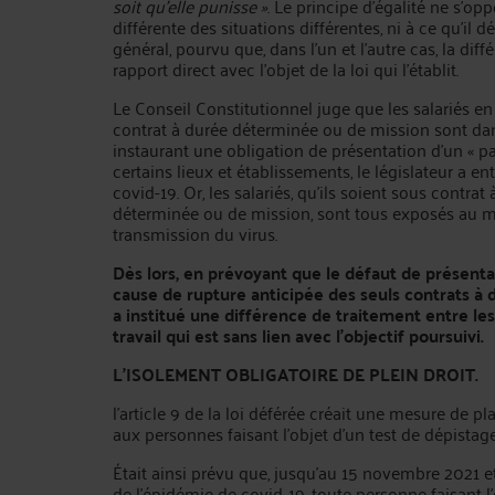
soit qu'elle punisse »
. Le principe d'égalité ne s'op
différente des situations différentes, ni à ce qu'il d
général, pourvu que, dans l'un et l'autre cas, la dif
rapport direct avec l'objet de la loi qui l'établit.
Le Conseil Constitutionnel juge que les salariés e
contrat à durée déterminée ou de mission sont dans
instaurant une obligation de présentation d'un « pas
certains lieux et établissements, le législateur a e
covid-19. Or, les salariés, qu'ils soient sous contr
déterminée ou de mission, sont tous exposés au 
transmission du virus.
Dès lors, en prévoyant que le défaut de présent
cause de rupture anticipée des seuls contrats à 
a institué une différence de traitement entre les
travail qui est sans lien avec l'objectif poursuivi.
L’ISOLEMENT OBLIGATOIRE DE PLEIN DROIT.
l'article 9 de la loi déférée créait une mesure de 
aux personnes faisant l'objet d'un test de dépistage 
Était ainsi prévu que, jusqu'au 15 novembre 2021 et
de l'épidémie de covid-19, toute personne faisant l'o