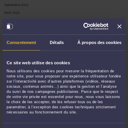
Septembre 2023
Août 2023
Juillet 2023
Juin 2023
Mai 2023
Consentement
Détails
À propos des cookies
Avril 2023
Mars 2023
Février 2023
Ce site web utilise des cookies
Janvier 2023
Nous utilisons des cookies pour mesurer la fréquentation de
Décembre 2022
notre site, pour vous proposer une expérience utilisateur fondée
Novembre 2022
sur l’interactivité avec d’autres plateformes (vidéos, réseaux
sociaux, contenus animés…) ainsi que la gestion et l’analyse
Octobre 2022
du suivi de nos campagnes publicitaires. Parce que le respect
Septembre 2022
de votre vie privée est essentiel pour nous, nous vous laissons
le choix de les accepter, de les refuser tous ou de les
Août 2022
paramétrer, à l’exception des cookies techniques strictement
Juillet 2022
nécessaires au fonctionnement du site.
Juin 2022
Mai 2022