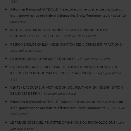
15:50
Bâtonnier Raymond AUTEVILLE : trajectoire d’un avocat, entre pratique du
droit, gouvernance ordinale et défense des Droits Fondamentaux.
-
Le 26 juil.
2026 à 15:25
INSTITUT DES DROITS DE L'HOMME DE LA MARTINIQUE (I.D.H.M.) :
RÉTROSPECTIVE ET PERSPECTIVE
-
Le 26 juil. 2026 à 02:20
RESPONSABILITE CIVILE - INDEMNISATION DES VICTIMES D'INFRACTIONS
-
Le 20 juil. 2026 à 02:12
LA REPARATION DU PREJUDICE D’ANXIETE
-
Le 5 juil. 2026 à 03:00
L'ASSISTANCE AUX VICTIMES PAR DES CABINETS PRIVES : UNE ACTIVITE
ILLICITE ET UN RISQUE MAJEUR POUR LES ASSUREURS
-
Le 30 juin 2026 à
22:39
VENTE - L'ACQUEREUR VICTIME D'UN DOL PEUT AGIR EN INDEMNISATION
DE L'EXCES DE PRIX
-
Le 24 juin 2026 à 19:08
Bâtonnier Raymond AUTEVILLE : Trajectoire d’un avocat, entre pratique du
droit, gouvernance ordinale et défense des Droits Fondamentaux.
-
Le 13 juin
2026 à 18:07
LE PREJUDICE SEXUEL PEUT ETRE ORGANIQUE OU PSYCHOLOGIQUE
-
Le 8
juin 2026 à 17:38