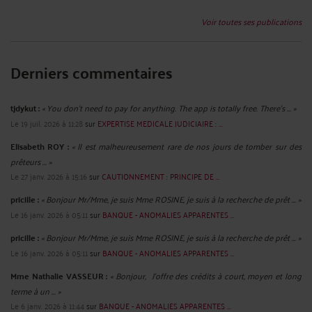
Voir toutes ses publications
Derniers commentaires
tjdykut :
« You don’t need to pay for anything. The app is totally free. There’s ... »
Le 19 juil. 2026 à 11:28
sur
EXPERTISE MEDICALE JUDICIAIRE : ...
Elisabeth ROY :
« Il est malheureusement rare de nos jours de tomber sur des
prêteurs ... »
Le 27 janv. 2026 à 15:16
sur
CAUTIONNEMENT : PRINCIPE DE ...
pricille :
« Bonjour Mr/Mme, je suis Mme ROSINE, je suis à la recherche de prêt ... »
Le 16 janv. 2026 à 05:11
sur
BANQUE - ANOMALIES APPARENTES ...
pricille :
« Bonjour Mr/Mme, je suis Mme ROSINE, je suis à la recherche de prêt ... »
Le 16 janv. 2026 à 05:11
sur
BANQUE - ANOMALIES APPARENTES ...
Mme Nathalie VASSEUR :
« Bonjour, J’offre des crédits à court, moyen et long
terme à un ... »
Le 6 janv. 2026 à 11:44
sur
BANQUE - ANOMALIES APPARENTES ...