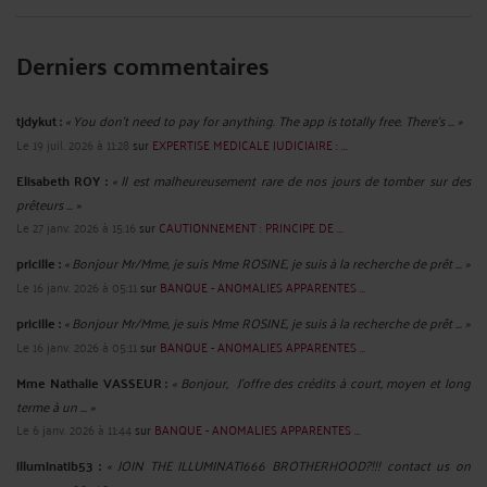
Derniers commentaires
tjdykut :
« You don’t need to pay for anything. The app is totally free. There’s ... »
Le 19 juil. 2026 à 11:28
sur
EXPERTISE MEDICALE JUDICIAIRE : ...
Elisabeth ROY :
« Il est malheureusement rare de nos jours de tomber sur des
prêteurs ... »
Le 27 janv. 2026 à 15:16
sur
CAUTIONNEMENT : PRINCIPE DE ...
pricille :
« Bonjour Mr/Mme, je suis Mme ROSINE, je suis à la recherche de prêt ... »
Le 16 janv. 2026 à 05:11
sur
BANQUE - ANOMALIES APPARENTES ...
pricille :
« Bonjour Mr/Mme, je suis Mme ROSINE, je suis à la recherche de prêt ... »
Le 16 janv. 2026 à 05:11
sur
BANQUE - ANOMALIES APPARENTES ...
Mme Nathalie VASSEUR :
« Bonjour, J’offre des crédits à court, moyen et long
terme à un ... »
Le 6 janv. 2026 à 11:44
sur
BANQUE - ANOMALIES APPARENTES ...
illuminatib53 :
« JOIN THE ILLUMINATI666 BROTHERHOOD?!!! contact us on