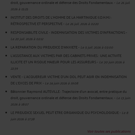
droit, gouvernance ordinale et défense des Droits Fondamentaux.
-
Le 26 juil.
2026 à 15:25
INSTITUT DES DROITS DE L'HOMME DE LA MARTINIQUE (I.D.H.M.) :
RÉTROSPECTIVE ET PERSPECTIVE
-
Le 26 juil. 2026 à 02:20
RESPONSABILITE CIVILE - INDEMNISATION DES VICTIMES D'INFRACTIONS
-
Le 20 juil. 2026 à 02:12
LA REPARATION DU PREJUDICE D’ANXIETE
-
Le 5 juil. 2026 à 03:00
L'ASSISTANCE AUX VICTIMES PAR DES CABINETS PRIVES : UNE ACTIVITE
ILLICITE ET UN RISQUE MAJEUR POUR LES ASSUREURS
-
Le 30 juin 2026 à
22:39
VENTE - L'ACQUEREUR VICTIME D'UN DOL PEUT AGIR EN INDEMNISATION
DE L'EXCES DE PRIX
-
Le 24 juin 2026 à 19:08
Bâtonnier Raymond AUTEVILLE : Trajectoire d’un avocat, entre pratique du
droit, gouvernance ordinale et défense des Droits Fondamentaux.
-
Le 13 juin
2026 à 18:07
LE PREJUDICE SEXUEL PEUT ETRE ORGANIQUE OU PSYCHOLOGIQUE
-
Le 8
juin 2026 à 17:38
Voir toutes ses publications