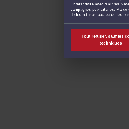
l’interactivité avec d’autres pl
campagnes publicitaires. Parce q
de les refuser tous ou de les pa
Tout refuser, sauf les c
techniques