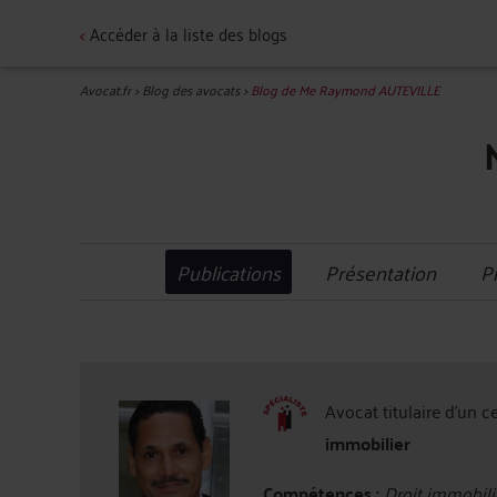
<
Accéder à la liste des blogs
Avocat.fr
>
Blog des avocats
>
Blog de Me Raymond AUTEVILLE
Publications
Présentation
P
Avocat titulaire d'un c
immobilier
Compétences :
Droit immobilie