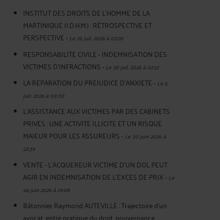
INSTITUT DES DROITS DE L'HOMME DE LA
MARTINIQUE (I.D.H.M.) : RÉTROSPECTIVE ET
PERSPECTIVE
-
Le 26 juil. 2026 à 02:20
RESPONSABILITE CIVILE - INDEMNISATION DES
VICTIMES D'INFRACTIONS
-
Le 20 juil. 2026 à 02:12
LA REPARATION DU PREJUDICE D’ANXIETE
-
Le 5
juil. 2026 à 03:00
L'ASSISTANCE AUX VICTIMES PAR DES CABINETS
PRIVES : UNE ACTIVITE ILLICITE ET UN RISQUE
MAJEUR POUR LES ASSUREURS
-
Le 30 juin 2026 à
22:39
VENTE - L'ACQUEREUR VICTIME D'UN DOL PEUT
AGIR EN INDEMNISATION DE L'EXCES DE PRIX
-
Le
24 juin 2026 à 19:08
Bâtonnier Raymond AUTEVILLE : Trajectoire d’un
avocat, entre pratique du droit, gouvernance