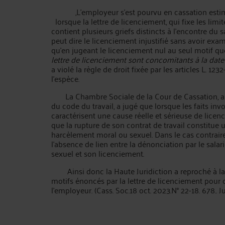
,L’employeur s’est pourvu en cassation esti
lorsque la lettre de licenciement, qui fixe les limite
contient plusieurs griefs distincts à l'encontre du sa
peut dire le licenciement injustifié sans avoir exa
qu'en jugeant le licenciement nul au seul motif que
lettre de licenciement sont concomitants à la date à
a violé la règle de droit fixée par les articles L. 123
l'espèce.
La Chambre Sociale de la Cour de Cassation, au visa
du code du travail, a jugé que lorsque les faits in
caractérisent une cause réelle et sérieuse de licen
que la rupture de son contrat de travail constitue
harcèlement moral ou sexuel. Dans le cas contraire
l'absence de lien entre la dénonciation par le sal
sexuel et son licenciement.
Ainsi donc la Haute Juridiction a reproché à la C
motifs énoncés par la lettre de licenciement pour ca
l’employeur. (Cass. Soc.18 oct. 2023.N° 22-18. 678.. 