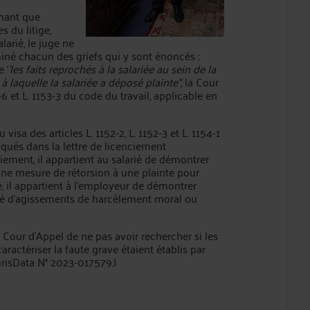
mant que
s du litige,
larié, le juge ne
miné chacun des griefs qui y sont énoncés ;
 ‘
'les faits reprochés à la salariée au sein de la
 laquelle la salariée a déposé plainte'‘,
la Cour
2-6 et L. 1153-3 du code du travail, applicable en
 des articles L. 1152-2, L. 1152-3 et L. 1154-1
voqués dans la lettre de licenciement
ciement, il appartient au salarié de démontrer
 une mesure de rétorsion à une plainte pour
, il appartient à l'employeur de démontrer
arié d'agissements de harcèlement moral ou
our d’Appel de ne pas avoir rechercher si les
ractériser la faute grave étaient établis par
JurisData N° 2023-017579.)