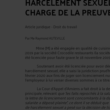
HARCELEMENT SEXUEL 
CHARGE DE LA PREUVE
Article juridique - Droit du travail
Par
Me Raymond AUTEVILLE
Mme [M] a été engagée en qualité de cuisinièr
2019 par la société Crocodile restaurants (la société
été licenciée pour faute grave le 18 novembre 2019
Soutenant avoir été licenciée pour avoir dé
harcèlement sexuel, elle a saisi la juridiction prud'
février 2020 aux fins de juger son licenciement n
l'employeur à lui verser diverses sommes à ce titre.
La Cour d’Appel d’Amiens a fait droit à la 
principale, relevant
que 'les faits reprochés à la sal
la lettre de licenciement sont concomitants à la da
salariée a déposé plainte'‘, ce dont il se déduit que
de harcèlement sexuel a pesé sur la décision de li