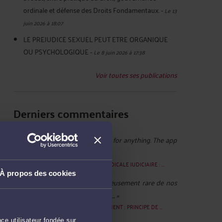
ordinale et défense des Droits Fondamentaux.
-
Le 13
juin 2026 à 18:07
LE PREJUDICE SEXUEL PEUT ETRE ORGANIQUE
OU PSYCHOLOGIQUE
-
Le 8 juin 2026 à 17:38
Voir toutes ses publications
Derniers commentaires
tjdykut :
« You don’t need to pay for anything. The app
is totally free. There’s ... »
Le 19 juil. 2026 à 11:28
sur
EXPERTISE MEDICALE JUDICIAIRE : ...
À propos des cookies
Elisabeth ROY :
« Il est malheureusement rare de nos
jours de tomber sur des prêteurs ... »
Le 27 janv. 2026 à 15:16
sur
CAUTIONNEMENT : PRINCIPE DE ...
ce utilisateur fondée sur