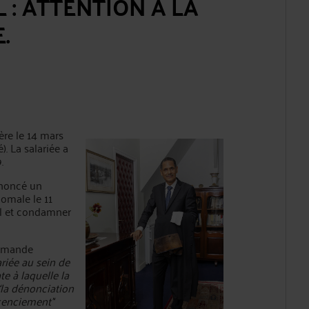
: ATTENTION A LA
.
e le 14 mars
). La salariée a
.
noncé un
homale le 11
ul et condamner
demande
ariée au sein de
te à laquelle la
 ‘la dénonciation
cenciement'‘