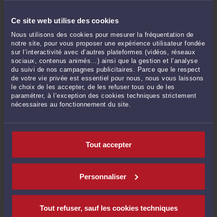
Or, tant pour la Cour d’appel que pour la Cour de cassation,
cet ajout de la caution n’est pas de nature à modifier le sens
Ce site web utilise des cookies
ou la portée de son engagement. Il conduit seulement à
préciser la nature des sommes couvertes par le
Nous utilisons des cookies pour mesurer la fréquentation de
cautionnement, sans en modifier la limite.
notre site, pour vous proposer une expérience utilisateur fondée
sur l’interactivité avec d’autres plateformes (vidéos, réseaux
À noter que, pour les cautionnements souscrits après le 1er
sociaux, contenus animés…) ainsi que la gestion et l’analyse
janvier 2022, la récente réforme du droit des sûretés prévoit
du suivi de nos campagnes publicitaires. Parce que le respect
que la mention n’a plus à être manuscrite, mais peut être
de votre vie privée est essentiel pour nous, nous vous laissons
sous forme électronique, et n’a plus à correspondre à une
le choix de les accepter, de les refuser tous ou de les
paramétrer, à l’exception des cookies techniques strictement
formule type prédéterminée par la loi.
nécessaires au fonctionnement du site.
Consulter le site internet du cabinet d'avocat ELAYA :
Tout accepter
https://elaya-avocat.fr/
Personnaliser
Tout refuser, sauf les cookies techniques