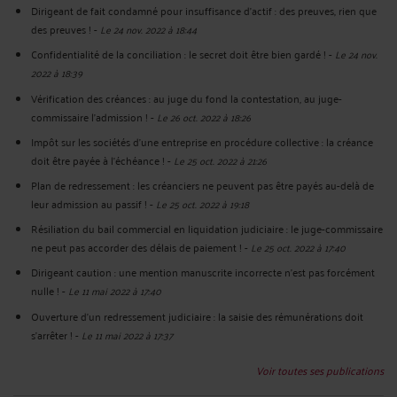
Dirigeant de fait condamné pour insuffisance d’actif : des preuves, rien que
des preuves !
-
Le 24 nov. 2022 à 18:44
Confidentialité de la conciliation : le secret doit être bien gardé !
-
Le 24 nov.
2022 à 18:39
Vérification des créances : au juge du fond la contestation, au juge-
commissaire l’admission !
-
Le 26 oct. 2022 à 18:26
Impôt sur les sociétés d’une entreprise en procédure collective : la créance
doit être payée à l’échéance !
-
Le 25 oct. 2022 à 21:26
Plan de redressement : les créanciers ne peuvent pas être payés au-delà de
leur admission au passif !
-
Le 25 oct. 2022 à 19:18
Résiliation du bail commercial en liquidation judiciaire : le juge-commissaire
ne peut pas accorder des délais de paiement !
-
Le 25 oct. 2022 à 17:40
Dirigeant caution : une mention manuscrite incorrecte n’est pas forcément
nulle !
-
Le 11 mai 2022 à 17:40
Ouverture d’un redressement judiciaire : la saisie des rémunérations doit
s’arrêter !
-
Le 11 mai 2022 à 17:37
Voir toutes ses publications