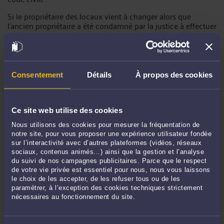
Si le propriétaire des locaux vient à changer alors que
l’ancien propriétaire a été condamné par la justice à effectuer
des travaux au titre de son obligation de délivrance, le
nouveau propriétaire doit aussi exécuter cette obligation.
Il en est de même lorsqu’une vente aux enchères d’un
immeuble est réalisée avec un cahier des charges annexant
Consentement
Détails
À propos des cookies
un jugement de condamnation du bailleur à réaliser des
travaux (Ccass. 3e civ. 21 février 2019, n° 18-11.553). Dans ce
cas, le locataire peut s’en prévaloir pour contraindre le
nouveau bailleur à réaliser les travaux.
Ce site web utilise des cookies
Avant d’acheter un commerce avec un bail en cours,
Nous utilisons des cookies pour mesurer la fréquentation de
l’acheteur devra être vigilant quant au montant des travaux à
notre site, pour vous proposer une expérience utilisateur fondée
sur l’interactivité avec d’autres plateformes (vidéos, réseaux
réaliser à la charge du bailleur. Il devra s’en enquérir auprès
sociaux, contenus animés…) ainsi que la gestion et l’analyse
du cédant car le propriétaire des murs peut obtenir la
du suivi de nos campagnes publicitaires. Parce que le respect
résiliation du bail si, au cours de ce dernier, le montant des
de votre vie privée est essentiel pour nous, nous vous laissons
travaux à réaliser par lui dépasse la valeur des murs loués
le choix de les accepter, de les refuser tous ou de les
(articles 1722 et 1741 du code civil). Cette valeur s’apprécie en
paramétrer, à l’exception des cookies techniques strictement
fonction de celle actuelle des murs loués, mais également et
nécessaires au fonctionnement du site.
notamment des revenus procurés par les murs (c’est-à-dire le
montant des loyers). Dans ce cas, le bailleur pourra obtenir la
résiliation de plein droit sur le fondement de la destruction