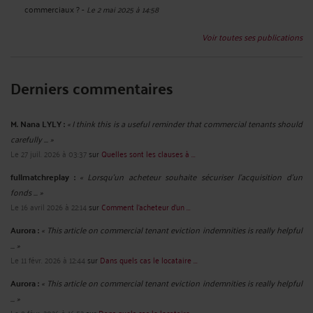
commerciaux ?
-
Le 2 mai 2025 à 14:58
Voir toutes ses publications
Derniers commentaires
M. Nana LYLY :
« I think this is a useful reminder that commercial tenants should
carefully ... »
Le 27 juil. 2026 à 03:37
sur
Quelles sont les clauses à ...
fullmatchreplay :
« Lorsqu’un acheteur souhaite sécuriser l’acquisition d’un
fonds ... »
Le 16 avril 2026 à 22:14
sur
Comment l’acheteur d’un ...
Aurora :
« This article on commercial tenant eviction indemnities is really helpful
... »
Le 11 févr. 2026 à 12:44
sur
Dans quels cas le locataire ...
Aurora :
« This article on commercial tenant eviction indemnities is really helpful
... »
Le 9 févr. 2026 à 16:52
sur
Dans quels cas le locataire ...