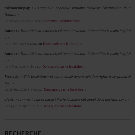
fullmatchreplay :
« Lorsqu’un acheteur souhaite sécuriser l’acquisition d’un
fonds ... »
Le 16 avril 2026 à 22:14
sur
Comment l’acheteur d’un ...
Aurora :
« This article on commercial tenant eviction indemnities is really helpful
... »
Le 11 févr. 2026 à 12:44
sur
Dans quels cas le locataire ...
Aurora :
« This article on commercial tenant eviction indemnities is really helpful
... »
Le 9 févr. 2026 à 16:52
sur
Dans quels cas le locataire ...
Flexipcb :
« This breakdown of commercial tenant eviction rights is so practical
for ... »
Le 26 déc. 2025 à 05:11
sur
Dans quels cas le locataire ...
cfont :
« comment cela se passe t il si le locataire fait appel de la decision sur ... »
Le 14 juil. 2025 à 14:16
sur
Dans quels cas le locataire ...
RECHERCHE