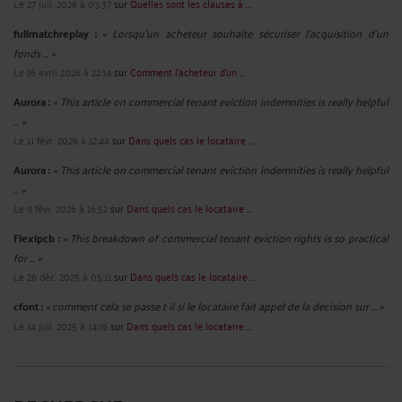
Le 27 juil. 2026 à 03:37
sur
Quelles sont les clauses à ...
fullmatchreplay :
« Lorsqu’un acheteur souhaite sécuriser l’acquisition d’un
fonds ... »
Le 16 avril 2026 à 22:14
sur
Comment l’acheteur d’un ...
Aurora :
« This article on commercial tenant eviction indemnities is really helpful
... »
Le 11 févr. 2026 à 12:44
sur
Dans quels cas le locataire ...
Aurora :
« This article on commercial tenant eviction indemnities is really helpful
... »
Le 9 févr. 2026 à 16:52
sur
Dans quels cas le locataire ...
Flexipcb :
« This breakdown of commercial tenant eviction rights is so practical
for ... »
Le 26 déc. 2025 à 05:11
sur
Dans quels cas le locataire ...
cfont :
« comment cela se passe t il si le locataire fait appel de la decision sur ... »
Le 14 juil. 2025 à 14:16
sur
Dans quels cas le locataire ...